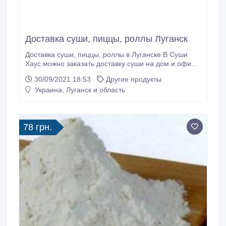
Доставка суши, пиццы, роллы Луганск
Доставка суши, пиццы, роллы в Луганске В Суши
Хаус можно заказать доставку суши на дом и офис,
но наше меню включает также большой выбор
30/09/2021 18:53
Другие продукты
других блюд для сервировки полноценного обеда
Украина, Луганск и область
или ужина. В основном мы предлагаем японские
вкусности, однако любители более привычной кухни
также найдут для себя много вариантов.
78 грн.