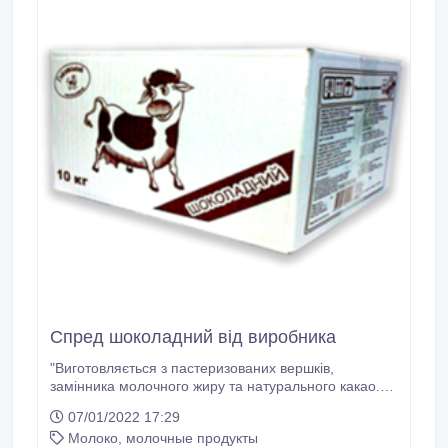
Спред шоколадний від виробника
"Виготовляється з пастеризованих вершків,
замінника молочного жиру та натурального какао.
Смак і запах: солодкий з вираженим смаком і
07/01/2022 17:29
ароматом какао. Калорійність (енергетична цінність)
Молоко, молочные продукты
на 100г продукту: 568кКал (2379, 5кДж), поживна