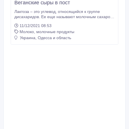
Веганские сыры в пост
Лактоза – это углевод, относящийся к группе
дисахаридов. Ее еще называют молочным сахаром,
и это название полностью отражает природу этого
11/12/2021 08:53
вещества: продуктами полного распада лактозы
Молоко, молочные продукты
являются глюкоза и галактоза. Для расщепления
лактозы в организме синтезируется фермент
Украина, Одесса и область
лактаза. Без него молочный сахар не может быть
переработан организмом, что приводит к пищевой
дисфункции.