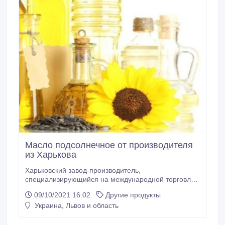
Масло подсолнечное от производителя
из Харькова
Харьковский завод-производитель,
специализирующийся на международной торговле,
предлагает купить подсолнечное масло
09/10/2021 16:02
Другие продукты
собственного изготовления. Вся наша продукция
Украина, Львов и область
отличается наивысшим качеством. Реализуем
подсолнечное нерафинированное (сырое) масло
первого сорта, наливом на экспорт, партиями от 300