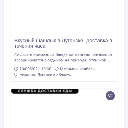
Вкусный шашлык в Луганске. Доставка в
течении часа
Сочные и ароматные блюда на мангале неизменно
ассоциируются с отдыхом на природе, отличной
погодой и приятным времяпрепровождением.
10/09/2021 16:06
Мясные и колбасы
«Шашлык House» предлагает заказать вкусные
Украина, Луганск и область
шашлыки на дом или в офис, которые подарят
истинное наслаждение без хлопотного
приготовления. Горячие мясо или рыба с приятным
натуральным ароматом дымка доступны в любой
сезон, где бы вы ни находились Луганск кв Героев
Сталинграда, 9 https://shashlik.