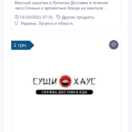
Вкусный шашлык в Луганске Доставка в течении
часа Сочные и ароматные блюда на мангале
неизменно ассоциируются с отдыхом на природе,
01/10/2021 07:31
Другие продукты
отличной погодой и приятным
Украина, Луганск и область
времяпрепровождением. «Шашлык House»
предлагает заказать вкусные шашлыки на дом или в
офис, которые подарят истинное наслаждение без
хлопотного приготовления.
1 грн.