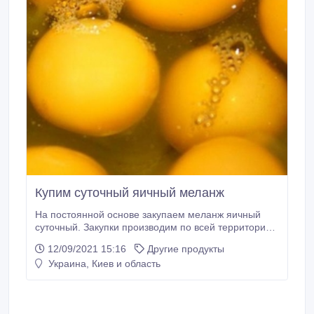
Купим суточный яичный меланж
На постоянной основе закупаем меланж яичный
суточный. Закупки производим по всей территории
Украины. Рассматриваем предложения как с
12/09/2021 15:16
Другие продукты
доставкой в Киев, так и самовывоз с вашей фабрики
Украина, Киев и область
или склада. Ищем постоянных партнеров. Закупаем
меланж каждый день. Для постоянных партнеров
предоставляем нашу оборотную тару.