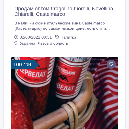
Продам оптом Fragolino Fiorelli, Novellina,
Chiarelli, Castelmarco
В наличии сухие итальянские винa Castelmarco
(Кастелмарко) по самой низкой цене, есть опт и
розница. В наличии есть следующие наименования:
02/08/2021 09:31
Напитки
- Chardonnay Terre Siciliane Шардоне 1.5 л (белое
Украина, Львов и область
сухое) - 125 грн; - Castelli Romani Bianco Кастелли
романи 1.5 л (белое сухое) - 125 грн; - Pinot Grigio
Veneto Пинот Гриджио 1.
100 грн.