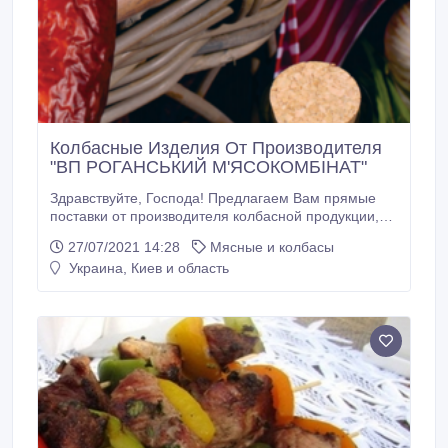
Колбасные Изделия От Производителя
"ВП РОГАНСЬКИЙ М'ЯСОКОМБІНАТ"
Здравствуйте, Господа! Предлагаем Вам прямые
поставки от производителя колбасной продукции,
торговых марок "РОГАНСЬКИЙ М'ЯСОКОМБІНАТ",
27/07/2021 14:28
Мясные и колбасы
"КОВБАСНА СТОЛИЦЯ", " ВОВЧАНСЬКИЙ
Украина, Киев и область
М'ЯСОКОМБІНАТ". Если кратко, то Роганский
мясокомбинат является предприятием, которое
оснащено по последним требованиям мировых
производственных норм и норм безопасности
(согласно стандарту Euro-4), с максимально
сниженным негативным влиянием человеческого
фактора на производство.