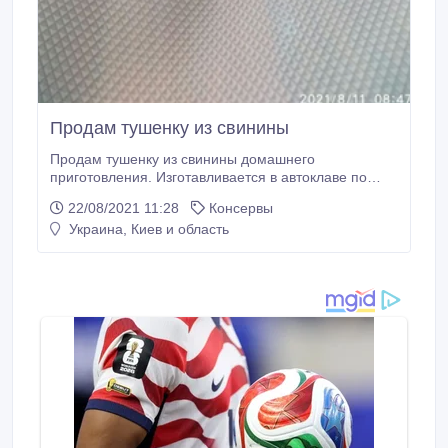
Продам тушенку из свинины
Продам тушенку из свинины домашнего
приготовления. Изготавливается в автоклаве по
ГОСТ 1986 года. При изготовлении не используется
22/08/2021 11:28
Консервы
головы и гуляш, мясо домашнее (не магазинное).
Украина, Киев и область
Состав: мясо (лопатка, задняя часть), лук, соль,
черный перец, лавровый лист. Вес мяса по закладке
в банку: 480 гр. Отправка.