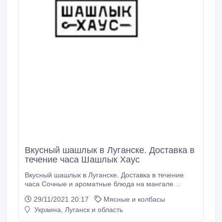
Вкyсный шашлык в Луганске. Доставка в
течение часа Шашлык Хаус
Вкyсный шашлык в Луганске. Доставка в течение
часа Сочные и ароматные блюда на мангале
неизменно ассоциируются с отдыхом на природе,
29/11/2021 20:17
Мясные и колбасы
отличной погодой и приятным
Украина, Луганск и область
времяпрепровождением. «Шашлык House»
предлагает заказать вкусные шашлыки на дом или в