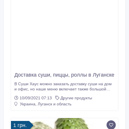
Доставка суши, пиццы, роллы в Луганске
В Суши Хаус можно заказать доставку суши на дом
и офис, но наше меню включает также большой
выбор других блюд для сервировки полноценного
10/09/2021 07:13
Другие продукты
обеда или ужина. В основном мы предлагаем
Украина, Луганск и область
японские вкусности, однако любители более
привычной кухни также найдут для себя много
вариантов. Луганск ул Советская, 59/1 https://sushi-
house.
1 грн.