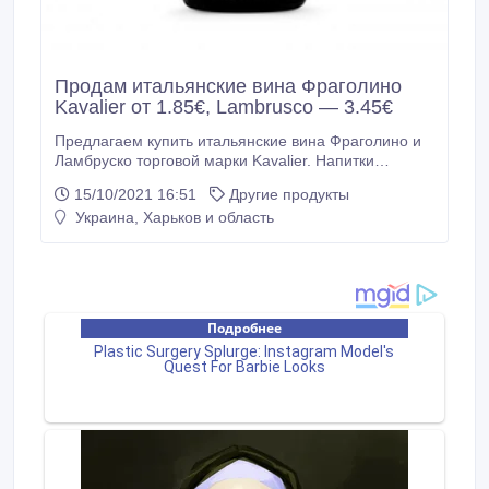
Продам итальянские вина Фраголино
Kavalier от 1.85€, Lambrusco — 3.45€
Предлагаем купить итальянские вина Фраголино и
Ламбруско торговой марки Kavalier. Напитки
производятся на семейном заводе только для
15/10/2021 16:51
Другие продукты
внутреннего рынка Италии, и только сейчас
Украина, Харьков и область
появилась возможность импортировать эти вина в
нашу страну по очень хорошей цене: • Fragolino
Kavalier Bianco (как Fiorelli Bianco) — 69 грн.