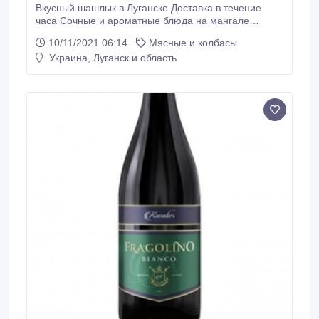
Вкусный шашлык в Луганске Доставка в течение
часа Сочные и ароматные блюда на мангале
неизменно ассоциируются с отдыхом на природе,
10/11/2021 06:14
Мясные и колбасы
отличной погодой и приятным
Украина, Луганск и область
времяпрепровождением. «Шашлык House»
предлагает заказать вкусные шашлыки на дом или в
офис, которые подарят истинное наслаждение без
хлопотного приготовления.