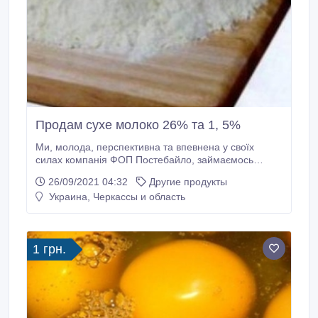
Продам сухе молоко 26% та 1, 5%
Ми, молода, перспективна та впевнена у своїх
силах компанія ФОП Постебайло, займаємось
постачанням сухого молока 1, 5% і 26% жирності.
26/09/2021 04:32
Другие продукты
Ми пропонуємо придбати за доступною ціною сухе
Украина, Черкассы и область
молоко з масовою часткою молочного білка 32–34%
та кислотністю 17-18. Сухе молоко купити можна
для широкого застосування в харчовій
промисловості.
1 грн.