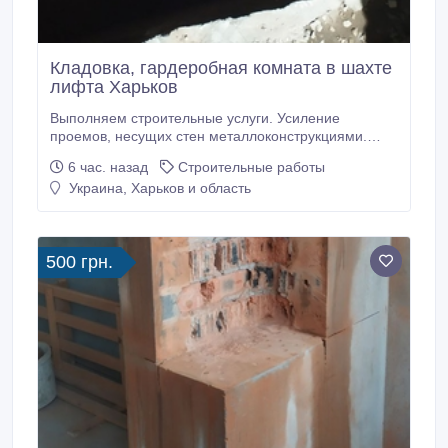
Кладовка, гардеробная комната в шахте
лифта Харьков
Выполняем строительные услуги. Усиление
проемов, несущих стен металлоконструкциями.
Усиление колонн, плит перекрытия. Сварочно
6 час. назад
Строительные работы
монтажные работы. Закупка, доставка металла для
Украина, Харьков и область
усиления проемов. Проектирование,
перепланировка. Помощь в оформлении
документов. Алмазная резка проемов, стен без
пыли.
500 грн.