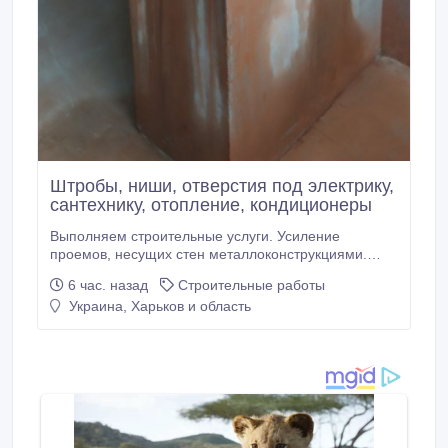
Штробы, ниши, отверстия под электрику,
сантехнику, отопление, кондиционеры
Выполняем строительные услуги. Усиление
проемов, несущих стен металлоконструкциями.
Усиление колонн, плит перекрытия. Сварочно
6 час. назад
Строительные работы
монтажные работы. Закупка, доставка металла для
Украина, Харьков и область
усиления проемов. Проектирование,
перепланировка. Помощь в оформлении
документов. Алмазная резка проемов, стен без
пыли.