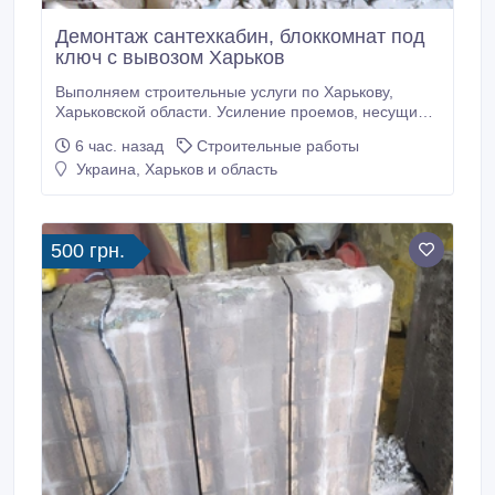
Демонтаж сантехкабин, блоккомнат под
ключ с вывозом Харьков
Выполняем строительные услуги по Харькову,
Харьковской области. Усиление проемов, несущих
стен металлоконструкциями. Усиление колонн, плит
6 час. назад
Строительные работы
перекрытия. Сварочно монтажные работы. Закупка,
Украина, Харьков и область
доставка металла для усиления проемов.
Проектирование, перепланировка. Помощь в
оформлении документов. Алмазная резка проемов,
стен без пыли.
500 грн.