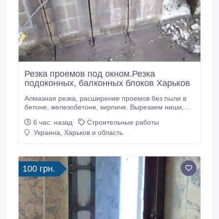
Резка проемов под окном.Резка
подоконных, балконных блоков Харьков
Алмазная резка, расширение проемов без пыли в
бетоне, железобетоне, кирпиче. Вырезаем ниши,
каналы, отверстия под инсталляцию. Вырезаем
6 час. назад
Строительные работы
ниши под радиаторы отопления, электрику,
Украина, Харьков и область
сантехнику. Вырезаем подоконные блоки, выходы
на балконы. Резка балконных ограждений, перил.
Вырезка проёмов, расширение в лифтовой шахте.
100 грн.