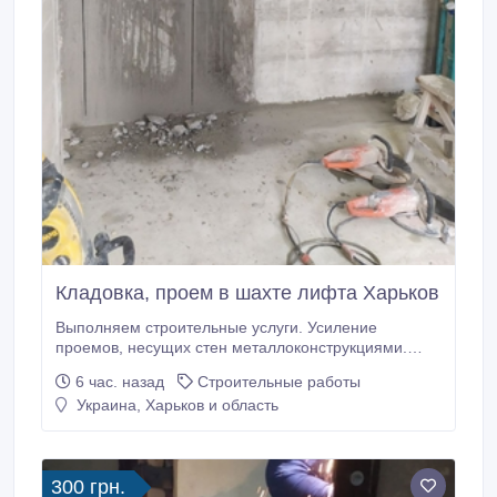
Кладовка, проем в шахте лифта Харьков
Выполняем строительные услуги. Усиление
проемов, несущих стен металлоконструкциями.
Усиление колонн, плит перекрытия. Сварочно
6 час. назад
Строительные работы
монтажные работы. Закупка, доставка металла для
Украина, Харьков и область
усиления проемов. Проектирование,
перепланировка. Помощь в оформлении
документов. Алмазная резка проемов, стен без
пыли.
300 грн.