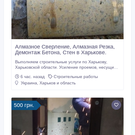
Алмазное Сверление, Алмазная Резка,
Демонтаж Бетона, Стен в Харькове.
Выполняем строительные услуги по Харькову,
Харьковской области. Усиление проемов, несущих
стен металлоконструкциями. Усиление колонн, плит
6 час. назад
Строительные работы
перекрытия. Сварочно монтажные работы. Закупка,
Украина, Харьков и область
доставка металла для усиления проемов.
Проектирование, перепланировка. Помощь в
оформлении документов. Алмазная резка проемов,
стен без пыли.
500 грн.