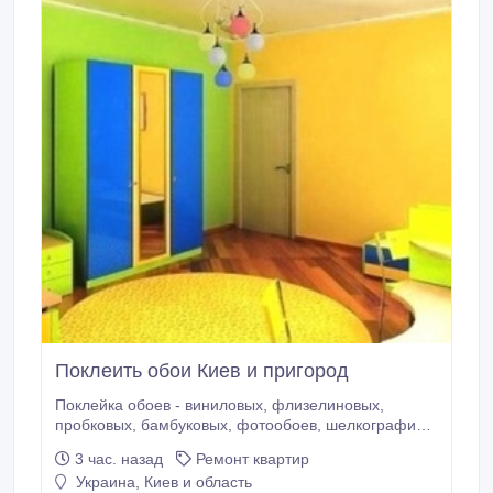
Поклеить обои Киев и пригород
Поклейка обоев - виниловых, флизелиновых,
пробковых, бамбуковых, фотообоев, шелкографии,
под покраску, 3Д и других. Подготовка стен,
3 час. назад
Ремонт квартир
потолков. Шпаклёвка. Монтаж багетов. Покраска.
Украина, Киев и область
Консультации, рекомендации по ремонту.