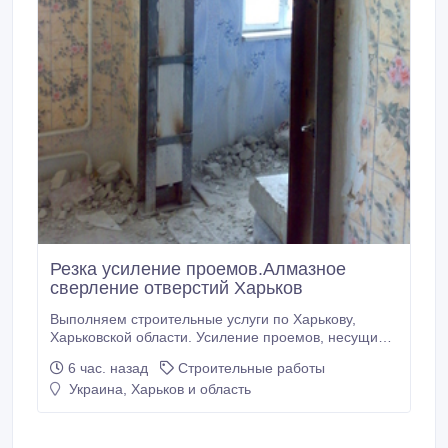
Резка усиление проемов.Алмазное
сверление отверстий Харьков
Выполняем строительные услуги по Харькову,
Харьковской области. Усиление проемов, несущих
стен металлоконструкциями. Усиление колонн, плит
6 час. назад
Строительные работы
перекрытия. Сварочно монтажные работы. Закупка,
Украина, Харьков и область
доставка металла для усиления проемов.
Проектирование, перепланировка. Помощь в
оформлении документов. Алмазная резка проемов,
стен без пыли.