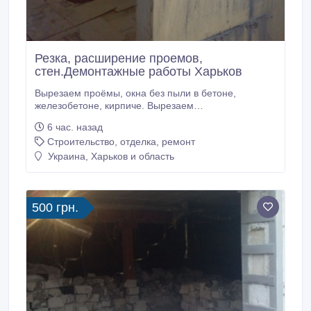
Резка, расширение проемов,
стен.Демонтажные работы Харьков
Вырезаем проёмы, окна без пыли в бетоне,
железобетоне, кирпиче. Вырезаем
подоконные(балконные) блоки, выходы на балконы.
6 час. назад
Резка балконных ограждений, перил на любом
Строительство, отделка, ремонт
этаже. Алмазное сверление отверстий различных
диаметров. Алмазное сверление отверстий в любом
Украина, Харьков и область
материале. Сверление отверстий под углом.
500 грн.