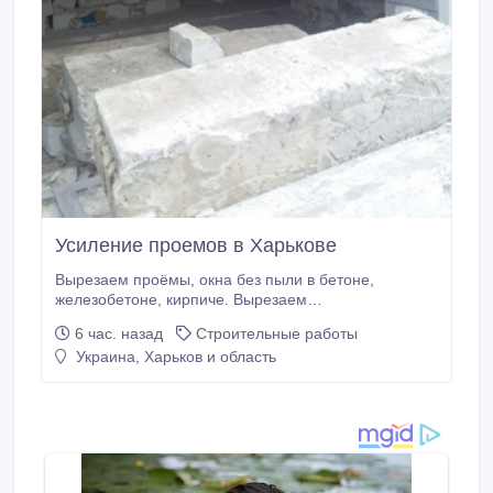
Усиление проемов в Харькове
Вырезаем проёмы, окна без пыли в бетоне,
железобетоне, кирпиче. Вырезаем
подоконные(балконные) блоки, выходы на балконы.
6 час. назад
Строительные работы
Резка балконных ограждений, перил на любом
Украина, Харьков и область
этаже. Алмазное сверление отверстий различных
диаметров. Алмазное сверление отверстий в любом
материале. Сверление отверстий под углом.