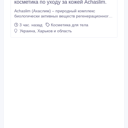
косметика по уходу за кожей Achaslim.
Achaslim (Ахаслим) – природный комплекс
биологически активных веществ регенерационного
муцина (слизь, секрет) улиток Achatina fulica,
3 час. назад
Косметика для тела
выделенный и высушенный по оригинальной
Украина, Харьков и область
технологии. Природные биологически активные
вещества входящие в состав Achaslim всесторонне
стимулирует гомеостаз присущий молодой,
здоровой коже.