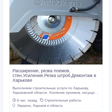
Расширение, резка поемов,
стен.Усиление.Резка штроб.Демонтаж в
Харькове
Выполняем строительные услуги по Харькову,
Харьковской области. Усиление проемов, несущих
стен металлоконструкциями. Усиление колонн, плит
6 час. назад
Строительные работы
перекрытия. Сварочно монтажные работы. Закупка,
Украина, Харьков и область
доставка металла для усиления проемов.
Проектирование, перепланировка. Помощь в