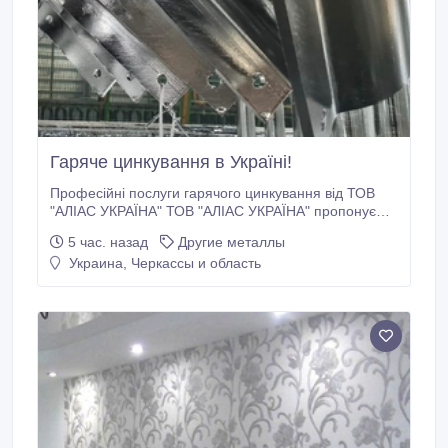
Гаряче цинкування в Україні!
Професійні послуги гарячого цинкування від ТОВ
"АЛІАС УКРАЇНА" ТОВ "АЛІАС УКРАЇНА" пропонує
високоякісні послуги гарячого цинкування,
5 час. назад
Другие металлы
забезпечуючи надійний захист металоконструкцій
Украина, Черкассы и область
від корозії. Ми використовуємо передові технології
та обладнання для досягнення найкращих
результатів у галузі антикорозійного захисту.