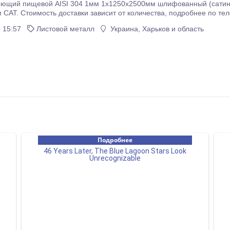
ий пищевой AISI 304 1мм 1х1250х2500мм шлифованный (сатинированный) в пл
. Минимально возможное количество - 1
ловия оплаты - только 100% предоплата..
 15:57
Листовой металл
Украина, Харьков и область