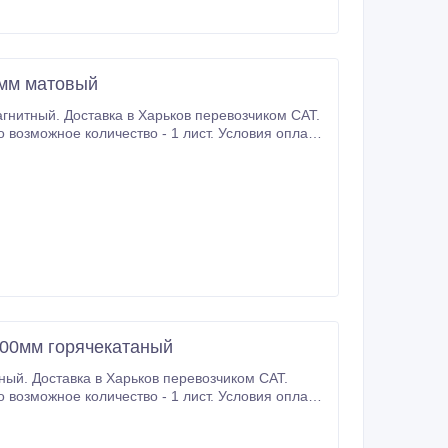
0мм матовый
возчиком САТ.
000мм горячекатаный
ом САТ.