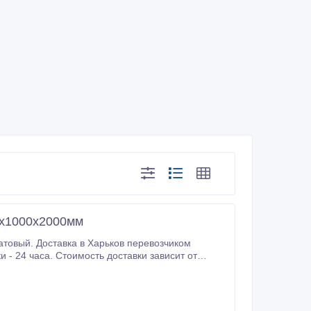
1х1000х2000мм
ревозчиком
.