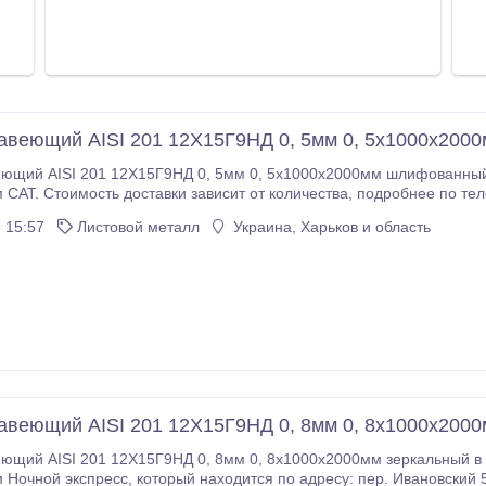
авеющий AISI 201 12Х15Г9НД 0, 5мм 0, 5х1000х20
ий AISI 201 12Х15Г9НД 0, 5мм 0, 5х1000х2000мм шлифованный в пленке нема
. Минимально возможное количество - 1
ловия оплаты - 100% предоплата..
 15:57
Листовой металл
Украина, Харьков и область
авеющий AISI 201 12Х15Г9НД 0, 8мм 0, 8х1000х200
ий AISI 201 12Х15Г9НД 0, 8мм 0, 8х1000х2000мм зеркальный в пленке немагни
 адресу: пер. Ивановский 5. Срок доставки - 24 часа. Стоимость доставки