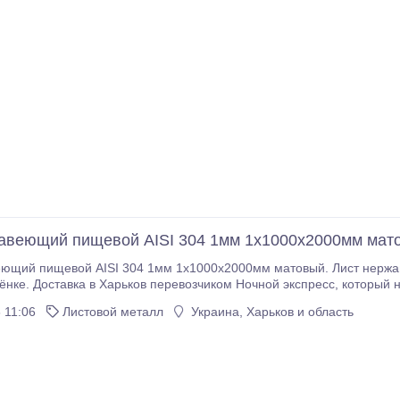
авеющий пищевой AISI 304 1мм 1х1000х2000мм мат
еющий пищевой AISI 304 1мм 1х1000х2000мм матовый. Лист нерж
 по адресу: пер. Ивановский 5. Срок
доставки - 24 часа. Стоимость доставки зависит от количества,
 11:06
Листовой металл
Украина, Харьков и область