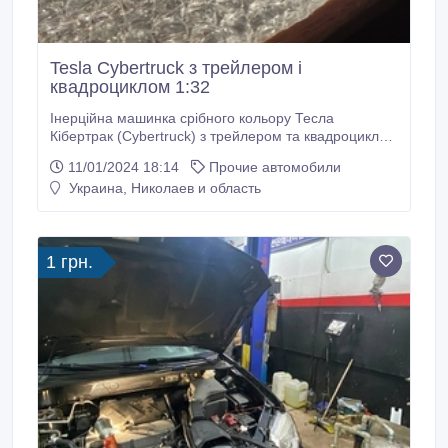
Tesla Cybertruck з трейлером і
квадроциклом 1:32
Інерційна машинка срібного кольору Тесла
Кібертрак (Cybertruck) з трейлером та квадроциклом
масштаб 1:32. Є звук, світло, всі двері
11/01/2024 18:14
Прочие автомобили
відкриваються, в тому числі капот, багажник,
Украина, Николаев и область
опускається пандус. Зроблена з металу та пластику.
Квадроцикл також має інерційний двигун, передню
та задню підвіску для кращого реалізму.
1 грн.