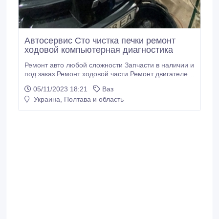
Автосервис Сто чистка печки ремонт
ходовой компьютерная диагностика
Ремонт авто любой сложности Запчасти в наличии и
под заказ Ремонт ходовой части Ремонт двигателей
Замена Грм Замена тормозных накладок Замена
05/11/2023 18:21
Ваз
Сайлентблоков Замена масла Мкпп Акпп Полное
Украина, Полтава и область
ТО Замена сцепления Замена сальников
Компьютерная диагностика Диагностика ходовой
части Диагностика двигателя Замер компрессии
Замер давления топлива Замер давления масла
Чистка форсунок Дымогенератор поиск подсоса
воздуха Замена сайлентблоков Вакуумная замена
масла Чистка печки без снятия И прочее Наш адрес
г.