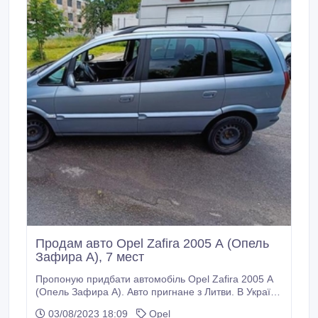
Продам авто Opel Zafira 2005 А (Опель
Зафира А), 7 мест
Пропоную придбати автомобіль Opel Zafira 2005 А
(Опель Зафира А). Авто пригнане з Литви. В Україні
я перший власник. Кузов авто в гарному стані. Є
03/08/2023 18:09
Opel
деякі невеликі вмятини. Іржа є точечно на краєчках