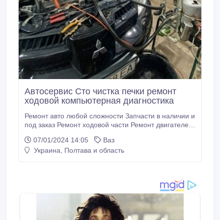
Автосервис Сто чистка печки ремонт
ходовой компьютерная диагностика
Ремонт авто любой сложности Запчасти в наличии и
под заказ Ремонт ходовой части Ремонт двигателей
Замена Грм Замена тормозных накладок Замена
07/01/2024 14:05
Ваз
Сайлентблоков Замена масла Мкпп Акпп Полное
Украина, Полтава и область
ТО Замена сцепления Замена сальников
Компьютерная диагностика Диагностика ходовой
части Диагностика двигателя Замер компрессии
Замер давления топлива Замер давления масла
Чистка форсунок Дымогенератор поиск подсоса
воздуха Замена сайлентблоков Вакуумная замена
масла Чистка печки без снятия И прочее Наш адрес
г.