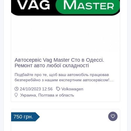
Автосервіс Vag Master Сто в Одессі.
Ремонт авто любої складності
Подбайте про те, щоб ваш автомобіль працював
безперебійно з нашим експертним автосервісом!
ваш автомобіль повинен пройти техогляд? Не
24/10/2023 12:56
Volkswagen
чекайте, поки щось піде не так – забезпечте
Украина, Полтава и область
безперебійну роботу вашого автомобіля з нашим
першокласним автосервісом! Ми прагнемо
забезпечити продуктивність, безпеку та довговічність
вашого автомобіля.
750 грн.