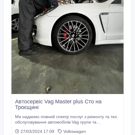
Автосервіс Vag Master plus Сто на
Троєщині
Ми надаємо повний спектр послуг з ремонту та тех.
обслуговування автомобілів Vag групи та
мультибренду. Маємо 4 сервіси у Києві та 1 в Одесі.
27/03/2024 17:09
Volkswagen
Працюємо з оригінальними запчастинами та