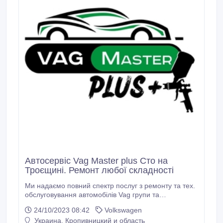
Автосервіс Vag Master plus Сто на
Троєщині. Ремонт любої складності
Ми надаємо повний спектр послуг з ремонту та тех.
обслуговування автомобілів Vag групи та
мультибренду. працюємо з оригінальними
24/10/2023 08:42
Volkswagen
запчастинами та якісними замінниками наш
Украина, Кропивницкий и область
Автосервіс надає такі послуги: - Діагностика та