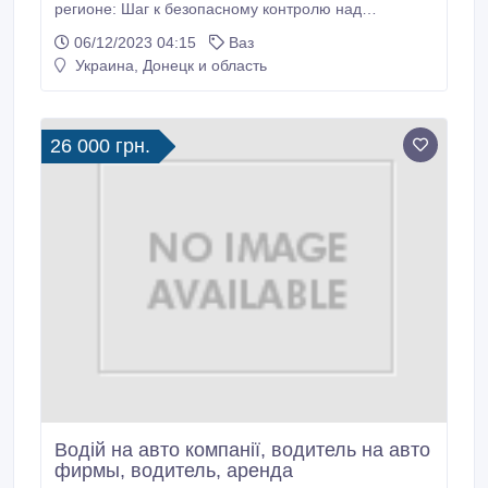
регионе: Шаг к безопасному контролю над
автомобилем. Определение места для обучения
06/12/2023 04:15
Ваз
вождению – это значимый действие на пути
Украина, Донецк и область
следования к обретению водительских прав. В
городе Екатеринбург имеется множество учебных
заведений для водителей, но как выбрать те,
которая обеспечит превосходное обучение
26 000 грн.
управлению транспортным средством? Обучение
вождению в Екатеринбурге -
Водій на авто компанії, водитель на авто
фирмы, водитель, аренда