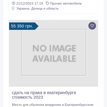
дороге.Подготавливаю к экзаменам.Помогаю
21/12/2023 17:19
Прочие автомобили
изучить маршруты экзаменационные.Машина
Украина, Донецк и область
шевралет авео на механики спец транспорт
учбовый.
55 350 грн.
сдать на права в екатеринбурге
стоимость 2023
Место для обучения вождению в Екатеринбургском