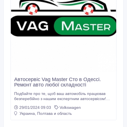
Автосервіс Vag Master Сто в Одессі.
Ремонт авто любої складності
Подбайте про те, щоб ваш автомобіль працював
безперебійно з нашим експертним автосервісом!
ваш автомобіль повинен пройти техогляд? Не
29/01/2024 09:03
Volkswagen
чекайте, поки щось піде не так – забезпечте
Украина, Полтава и область
безперебійну роботу вашого автомобіля з нашим
першокласним автосервісом! Ми прагнемо
забезпечити продуктивність, безпеку та довговічність