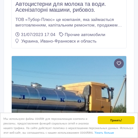
Автоцистерни для молока та води.
Асенізаторні машини, рибовоз.
ТОВ «Тубор-Плюс» це компанія, яка займається
виготовленням, капітальним ремонтом, продажем
автоцистерн (молоковозів, водовозів, рибовозів,
31/07/2023 17:04
Прочие автомобили
асенізаторних машин) та іншої спецтехніки і різного
Украина, Ивано-Франковск и область
рівня складності. Керівник і співробітники компанії
мають великий досвід, у виготовленні автоцистерн
на базі різних шасі автомобілів, причепів і
напівпричепів.
Мы используем файлы cookie для персонализации контента и
Принять!
рекламы, предоставления функций социальных сетей и анализа
нашего трафика. На сайте действует политика о неразглашении персональных данных. Используя
этот веб-сайт, вы соглашаетесь с нашим использованием coookies.
Узнать больше