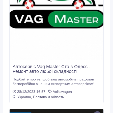
Автосервіс Vag Master Сто в Одессі.
Ремонт авто любої складності
Подбайте про те, щоб ваш автомобіль працював
безперебійно з нашим експертним автосервісом!
ваш автомобіль повинен пройти техогляд? Не
28/12/2023 16:57
Volkswagen
чекайте, поки щось піде не так – забезпечте
Украина, Полтава и область
безперебійну роботу вашого автомобіля з нашим
першокласним автосервісом! Ми прагнемо
забезпечити продуктивність, безпеку та довговічність
вашого автомобіля.