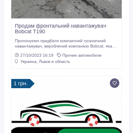
Продам фронтальний навантажувач
Bobcat T190
Пропонуємо придбати компактний гусеничний
навантажувач, вироблений компанією Bobcat, яка
спеціалізується на виробництві спецтехніки для
27/10/2023 16:19
Прочие автомобили
робіт в галузі будівництва та сільського
Украина, Львов и область
господарства. Фронтальний навантажувач Bobcat
T190 вражає своїми технічними параметрами: •
Bobcat T190 оснащений дизельним двигуном
об'ємом 2.
1 грн.