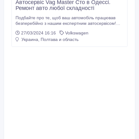
Автосервіс Vag Master Сто в Одессі.
Ремонт авто любої складності
Подбайте про те, щоб ваш автомобіль працював
безперебійно з нашим експертним автосервісом!
ваш автомобіль повинен пройти техогляд? Не
27/03/2024 16:16
Volkswagen
чекайте, поки щось піде не так – забезпечте
Украина, Полтава и область
безперебійну роботу вашого автомобіля з нашим
першокласним автосервісом! Ми прагнемо
забезпечити продуктивність, безпеку та довговічність
вашого автомобіля.