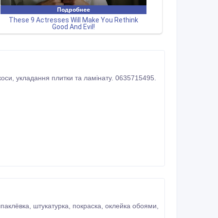
Ремонт кімнати, квартири в Києві: шпаклівка, шпалери, фарбування стель, стін, укоси, укладання плитки та ламінату. 0635715495.