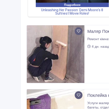
Маляр Пок
4 дн. наза
Поклейка 
Услуги маляра в Киеве. 
багеты