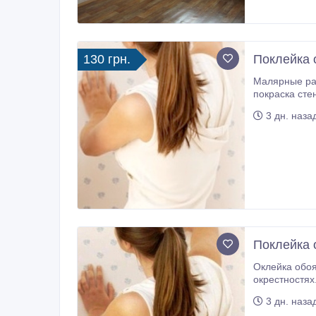
130 грн.
Поклейка 
Малярные работы в Киеве 
покраска стен, потолка, декоративная штукатурка - венецианка, короед, дождик и другие виды декоративной 
Валентина (0
3 дн. наза
Поклейка 
Оклейка обоями профессионально, шпаклевк
окрестностях
3 дн. наза