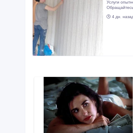
Услуги опытного маляра-штука
Обращайтесь
4 дн. наза