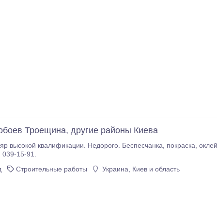
обоев Троещина, другие районы Киева
валификации. Недорого. Беспесчанка, покраска, оклейка обоями, штукатурка и другие малярные
 039-15-91.
д
Строительные работы
Украина, Киев и область