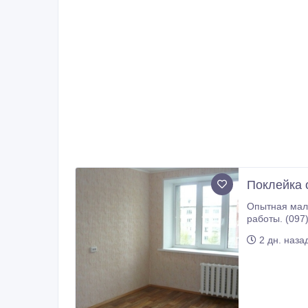
Поклейка 
Опытная маляр высокой к
работы. (097)
2 дн. наза