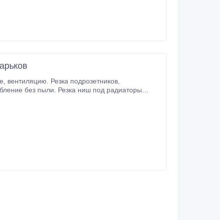
Харьков
отопления, электрику, сантехнику. Алмазная резка проемов, стен бетонорезами, спецпилами в бетоне, железобетоне, кирпиче.