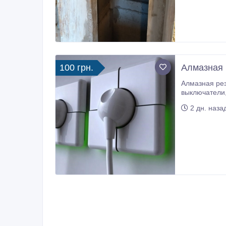
100 грн.
Алмазная 
Алмазная резка штроб под электрику, са
выключатели, ящики (коробки) автоматы в бетоне, железобетоне, кирпиче. Штробление без пыли. Резка ниш под р
2 дн. наза