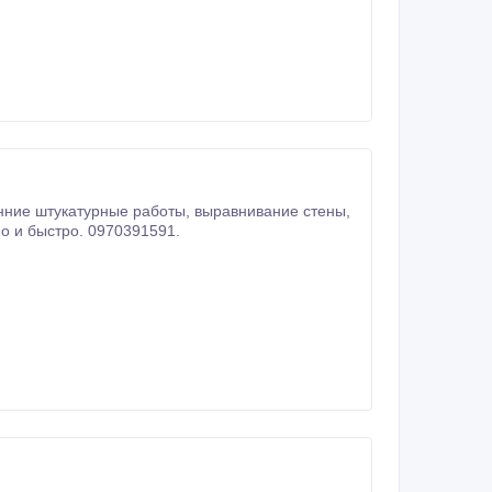
ые работы, выравнивание стены,
потолка, угла, окраска, грунтовка, поклейка обоями. Доступные цены, качественно и быстро. 0970391591.