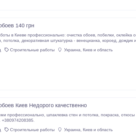
oбоев 140 грн
профессионально: очистка обоев, побелки, оклейка обоями, беспесчанка, штукатурка обычная
отделки. Киев
97) 420-83-85.
д
Строительные работы
Украина, Киев и область
обоев Киев Недорого качественно
а стен и потолка, покраска, откосы и другие малярные работы в Киеве и
. +380974208385.
д
Строительные работы
Украина, Киев и область