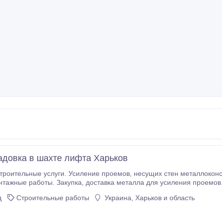
адовка в шахте лифта Харьков
. Усиление проемов, несущих стен металлоконструкциями. Усиление колонн, плит перекрытия.
тавка металла для усиления проемов. Проектирование, перепланировка. Помощь в
оформлении документов. Алмазная резка проемов, стен без пыли.
д
Строительные работы
Украина, Харьков и область