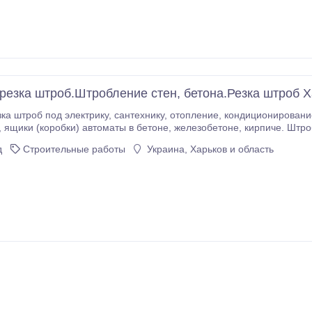
резка штроб.Штробление стен, бетона.Резка штроб 
нтехнику, отопление, кондиционирование, вентиляцию. Резка подрозетников,
адиаторы
д
Строительные работы
Украина, Харьков и область