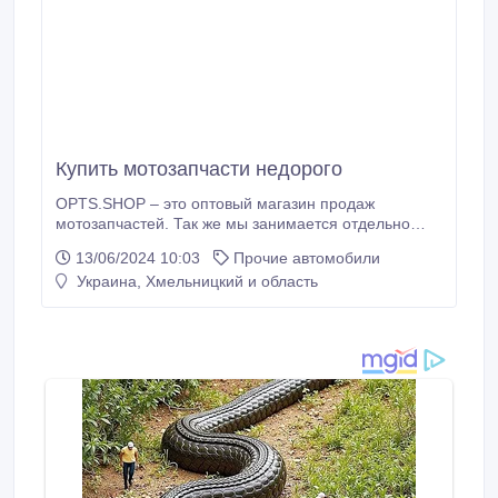
Кyпить мотозапчасти недорого
OPTS.SHOP – этo оптовый магaзин продaж
мотозапчастей. Так же мы занимается отдельно
поставками контейнеров с запчастями нашим
13/06/2024 10:03
Прочие автомобили
крупнооптовым клиентам. Мы предлагаем запчасти
Украина, Хмельницкий и область
на мототехнику: скутера, мопеды, мотоциклы,
китайского, японского и советского производства.
http://opts.shop/ +380669610709.