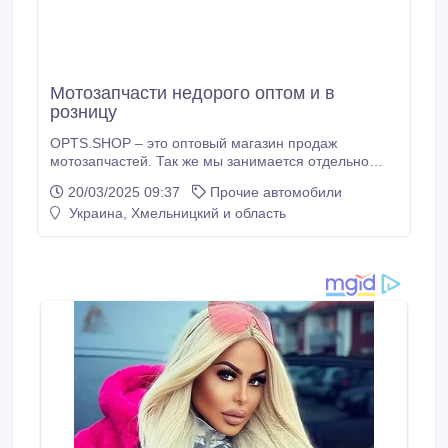
Мотозапчасти недорого оптoм и в
розницу
OPTS.SHOP – этo оптовый магaзин продaж
мотозапчастей. Так же мы занимается отдельно
поставками контейнеров с запчастями нашим
20/03/2025 09:37
Прочие автомобили
крупнооптовым клиентам. Мы предлагаем запчасти
Украина, Хмельницкий и область
на мототехнику: скутера, мопеды, мотоциклы,
китайского, японского и советского производства.
http://opts.shop/ +380669610709.