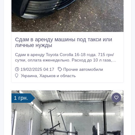
Сдам в аренду машины под такси или
личные нужды
Сдам в аренду Toyota Corolla 16-18 года. 715 грн/
сутки, оплата еженедельно. Расход до 10 л газа,
механика 6-ступка. Полностью исправные машины.
19/02/2025 04:17
Прочие автомобили
Обслуживание за мой счет, на моем СТО.
Украина, Харьков и область
Долгосрочная аренда одному водителю.
Харьковская прописка, без судимости.
Территориально авторынок БАРАБАШОВО.
1 грн.