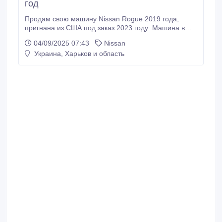
год
Продам свою машину Nissan Rogue 2019 года,
пригнана из США под заказ 2023 году .Машина в
отличном состоянии, у одного собственника.
04/09/2025 07:43
Nissan
Передний привод, кожаный салон , кожаный руль
Украина, Харьков и область
(все с подогревом), на круговом 360, андроид,
фаркоп, электро ляда, без ключевой доступ, два
ключа..