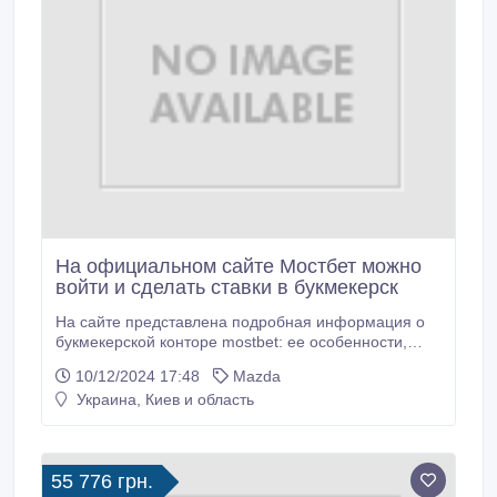
На официальном сайте Мостбет можно
войти и сделать ставки в букмекерск
На сайте представлена подробная информация о
букмекерской конторе mostbet: ее особенности,
преимущества, бонусы и условия использования, а
10/12/2024 17:48
Mazda
также обзор популярных видов спорта для ставок..
Украина, Киев и область
55 776 грн.