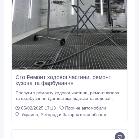
Сто Ремонт ходової частини, ремонт
кузова та фарбування
Послуги з ремонту ходової частини, ремонт кузова
та фарбування Діагностика підвіски та ходової
частини. Заміна амортизаторів, стійок та пружин.
05/02/2025 17:13
Прочие автомобили
Заміна важелів, кульових опор та сайлентблоків.
Украина, Ужгород и Закарпатская область
Ремонт чи заміна ШРУСів (шарнірів рівних кутових
швидкостей). Регулювання розвалу-сходження коліс.
Заміна рульових тяг та наконечників.