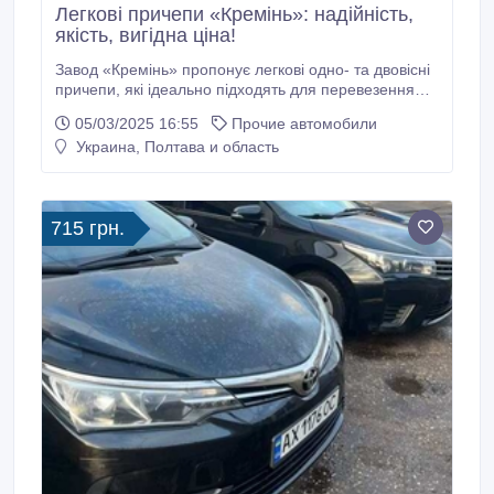
Легкові причепи «Кремінь»: надійність,
якість, вигідна ціна!
Завод «Кремінь» пропонує легкові одно- та двовісні
причепи, які ідеально підходять для перевезення
вантажів у будь-якій сфері. Ми виготовляємо
05/03/2025 16:55
Прочие автомобили
причепи за Вашими індивідуальними потребами, з
Украина, Полтава и область
вантажопідйомністю від 750 кг до 3500 кг та
габаритними розмірами від 1, 3×1, 1 м до 12×2, 4 м.
Для вашого комфорту: • Пряма поставка з заводу –
без переплат! • Офіційні документи для реєстрації.
715 грн.