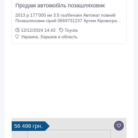
Продам автомобіль позашляховик
2013 р 177'000 км 3.5 газ/бензин Автомат повний
Позашляховик сірий 0669731237 Артем Кіровоград
обл, Кропивницький Автомобіль в гарному стані, все
12/12/2024 14:43
Toyota
працює відмінно, газ установлений на 150т. пробігу,
Украина, Харьков и область
повністю тонований, без вкладень. Торг.
56 498 грн.