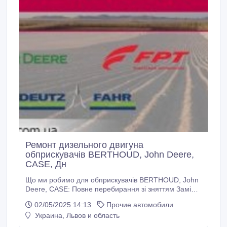
Ремонт дизельного двигуна
обприскувачiв BERTHOUD, John Deere,
CASE, Дн
Що ми робимо для обприскувачiв BERTHOUD, John
Deere, CASE: Повне перебирання зі зняттям Заміна
прокладки головки блоку циліндра Заміна
02/05/2025 14:13
Прочие автомобили
колекторноі прокладки/прокладки піддону Заміна
Украина, Львов и область
ременя / ланцюга ГРМ Заміна маслос'емних
ковпачків Ремонт головки блоку Регулювання