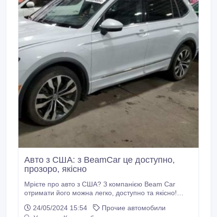
Авто з США: з BeamCar це доступно,
прозоро, якісно
Мрієте про авто з США? З компанією Beam Car
отримати його можна легко, доступно та якісно!
Beam Car — ваш надійний партнер у світі
24/05/2024 15:54
Прочие автомобили
придбання авто з США! Ми пропонуємо підбір,