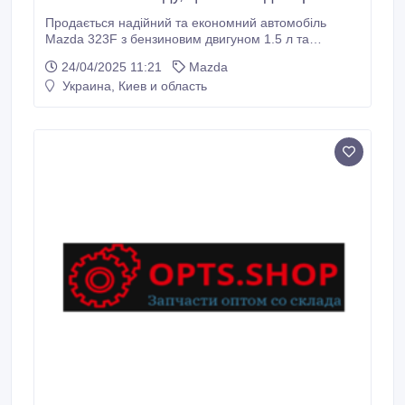
Продається надійний та економний автомобіль
Mazda 323F з бензиновим двигуном 1.5 л та
встановленим газобалонним обладнанням.
24/04/2025 11:21
Mazda
Ідеальний варіант для тих, хто шукає доступну та
Украина, Киев и область
практичну машину для щоденного використання
або як перший автомобіль. Авто повністю на ходу —
заводиться з пів оберту, добре тримає дорогу.