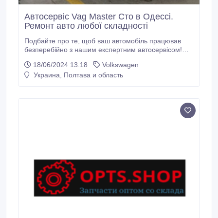
Автосервіс Vag Master Сто в Одессі.
Ремонт авто любої складності
Подбайте про те, щоб ваш автомобіль працював
безперебійно з нашим експертним автосервісом!
ваш автомобіль повинен пройти техогляд? Не
18/06/2024 13:18
Volkswagen
чекайте, поки щось піде не так – забезпечте
Украина, Полтава и область
безперебійну роботу вашого автомобіля з нашим
першокласним автосервісом! Ми прагнемо
забезпечити продуктивність, безпеку та довговічність
вашого автомобіля.