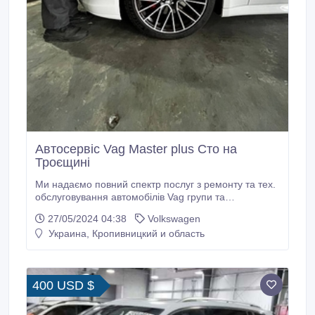
Автосервіс Vag Master plus Сто на
Троєщині
Ми надаємо повний спектр послуг з ремонту та тех.
обслуговування автомобілів Vag групи та
мультибренду. Маємо 4 сервіси у Києві та 1 в Одесі.
27/05/2024 04:38
Volkswagen
Працюємо з оригінальними запчастинами та
Украина, Кропивницкий и область
якісними замінниками Наш Автосервіс надає такі
послуги: - Діагностика та ремонт ходової частини, -
розвал сходження.
400 USD $