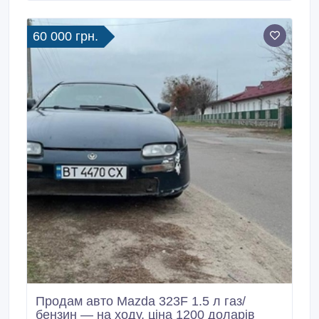
клапанів Заміна сальників заднього коленвала
https://zernoua.
60 000 грн.
Продам авто Mazda 323F 1.5 л газ/
бензин — на ходу, ціна 1200 доларів