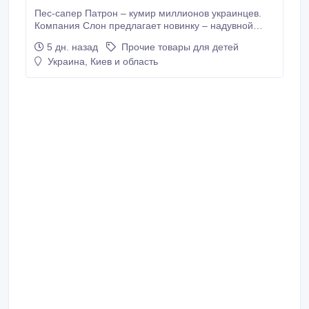
Пес-сапер Патрон – кумир миллионов украинцев.
Компания Слон предлагает новинку – надувной
костюм пса-сапера Патрона. Несмотря на то, что в
5 дн. назад
Прочие товары для детей
этом году праздники в Украине с горьким вкусом
Украина, Киев и область
войны, нельзя лишать детей детства. Чтобы помочь
малышам справиться со стрессом нужны и важны
детские праздничные мероприятия.