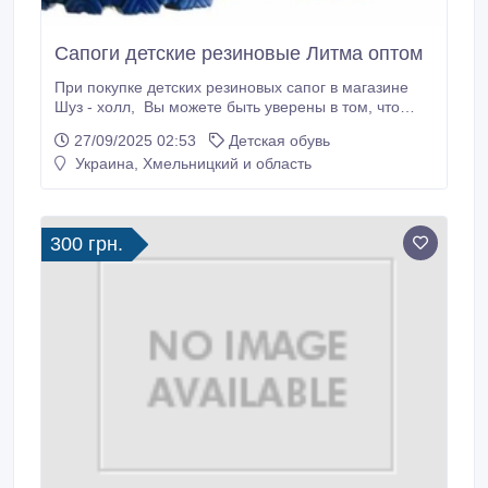
Сапоги детские резиновые Литма оптом
При покупке детских резиновых сапог в магазине
Шуз - холл, Вы можете быть уверены в том, что
ножки вашего ребенка будут сухими при любой
27/09/2025 02:53
Детская обувь
самой дождливой погоде. Они абсолютно не
Украина, Хмельницкий и область
пропускают влагу. Сапоги ПВХ очень хорошо
переносят низкие температуры, не трескаются и не
лопаются на морозе. Данная модель изготовлена из
качественных материалов, по этому сапоги очень
300 грн.
легкие и удобные, ваш ребенок будет чувствовать
себя в них удобно и свободно.