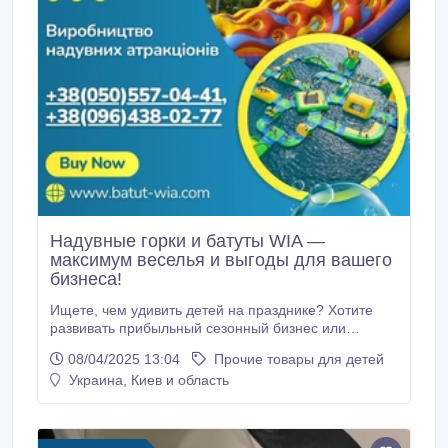
Надувные горки и батуты WIA —
максимум веселья и выгоды для вашего
бизнеса!
Ищете, чем удивить детей на празднике? Хотите
развивать прибыльный сезонный бизнес или
организовать масштабное мероприятие? В
08/04/2025 13:04
Прочие товары для детей
компании WIA вы найдёте всё необходимое —
Украина, Киев и область
надувные комплексы от производителя без
посредников и переплат. Мы предлагаем: —
Надувные горки любого размера и дизайна: от
компактных до экстремальных.