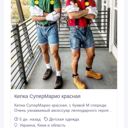
Кепка СуперМарио красная
Кепка СуперМарио красная, с буквой М спереди.
Очень узнаваемый аксессуар легендарного героя-
водопроводичка. Качество хорошее, кепка держит
5 дн. назад
Детская одежда
объем, козырек жесткий. Мультиразмерная. Есть
Украина, Киев и область
вариант кепки брата Луиджи - зеленая с буквой L.