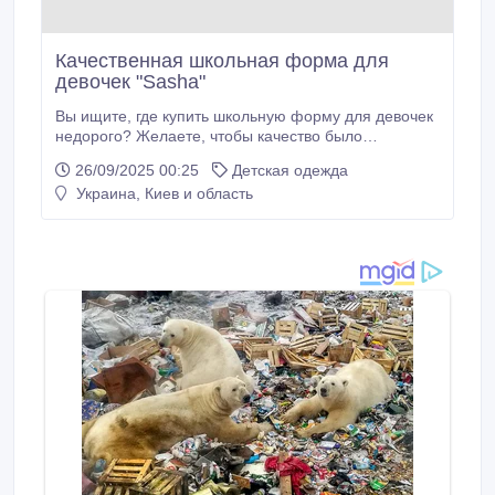
Качественная школьная форма для
девочек "Sasha"
Вы ищите, где купить школьную форму для девочек
недорого? Желаете, чтобы качество было
отменное, а цена доступная? Тогда мы готовы Вам
26/09/2025 00:25
Детская одежда
в этом помочь! Вы можете приобрести школьную
Украина, Киев и область
форму на выгодных условиях в интернет-магазине
«Виктория». Школьная форма предлагается от
Украинского производителя, под названием "Sasha",
коллекции – 2018.