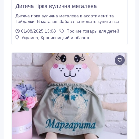
Дитяча гірка вулична металева
Дитяча гірка вулична металева в асортименті та
Гойдалки. В магазині Забава ви можете купити все
для дитячого майданчику, а саме дитячі гойдалки
01/08/2025 13:08
Прочие товары для детей
металеві, горки для дітей від 3 до 14 років, дитячі
Украина, Кропивницкий и область
площадки та сучасні ігрові комплекси на різний вік.
Якщо ви шукаєте вигідні ціни на дитяче ігрове
обладнання в Україні від виробника, сертифіковане і
з позитивними відгуками - запрошуємо на
консультацію.