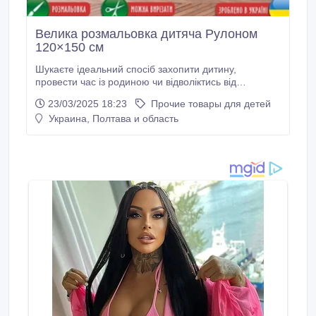
Велика розмальовка дитяча Рулоном
120×150 см
Шукаєте ідеальний спосіб захопити дитину,
провести час із родиною чи відволіктись від
буденних турбот? Велика розмальовка-рулон –
23/03/2025 18:23
Прочие товары для детей
саме те, що вам потрібно! Формат 120×150 см
Украина, Полтава и область
відкриває безмежний простір для уяви й натхнення.
Це не просто папір для розмальовування — це
справжня творча пригода! Розмальовка-рулон
поєднує користь і задоволення: розвиває дрібну
моторику, уважність і фантазію.