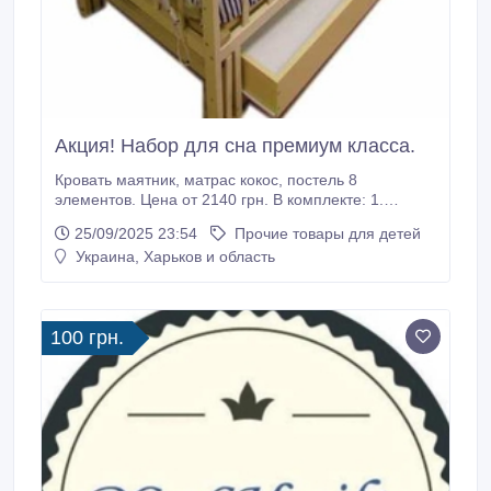
Акция! Набор для сна премиум класса.
Кровать маятник, матрас кокос, постель 8
элементов. Цена от 2140 грн. В комплекте: 1.
Детская кроватка-маятник "Малыш" + ящик. Цвет
25/09/2025 23:54
Прочие товары для детей
ваниль. Лучший выбор для современных родителей.
Украина, Харьков и область
Благодаря маятниковому качанию, ребенок
засыпает очень быстро и спит спокойно всю ночь.
Преимущества кроватки маятник "Малыш": -
бесшумное, легкое маятниковое качание; -
100 грн.
изготовлена из экологически чистой древесины
(ольха) и покрыта гипоаллергенным лаком на
водной основе, который не имеет запаха и
безвреден для малыша; - дно кроватки изготовлено
из ортопедических ламелей; - откидная боковинка.