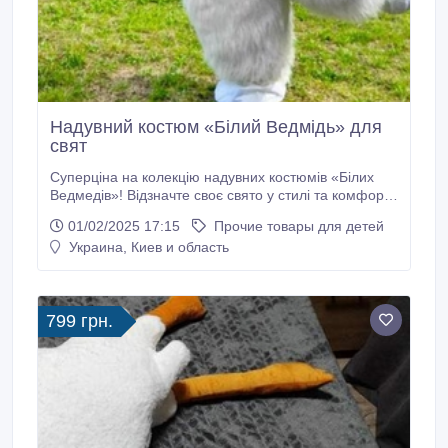
Надувний костюм «Білий Ведмідь» для
свят
Суперціна на колекцію надувних костюмів «Білих
Ведмедів»! Відзначте своє свято у стилі та комфорті
з нашими надувними костюмами «Білий Ведмідь»
01/02/2025 17:15
Прочие товары для детей
від одного з найкращих серед українських
Украина, Киев и область
виробників! Власна розробка за патентованою
технологією. Можливість вибору кольору хутра та
довжини ворсу. Вибір обладнання під ваші потреби.
799 грн.