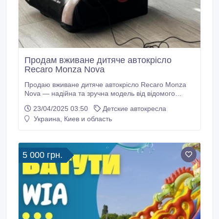
Продам вживане дитяче автокрісло
Recaro Monza Nova
Продаю вживане дитяче автокрісло Recaro Monza
Nova — надійна та зручна модель від відомого
німецького бренду, яка забезпечує високий рівень
23/04/2025 03:50
Детские автокресла
безпеки та комфорту для вашої дитини під час
Украина, Киев и область
поїздок. Крісло в хорошому стані,
використовувалося акуратно. Є незначні подряпини
на пластику, що не впливають на функціональність
чи безпеку.
5 000 грн.