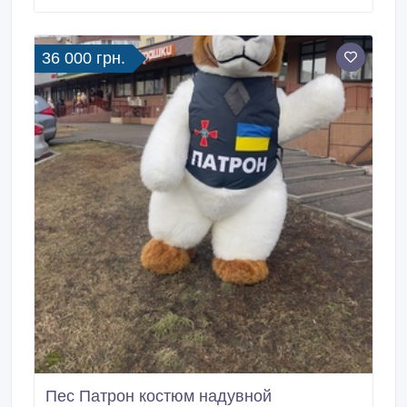
https://i-mag.kiev.ua/p14741802-kepka-super-
mario.html.
36 000 грн.
Пес Патрон костюм надувной