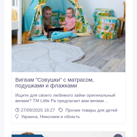
Вигвам "Совушки" с матрасом,
подушками и флажками
Ищите для своего любимого зайки оригинальный
вигвам? ТМ Little Pa предлагает вам вигвам
"Совушки" с матрасиком, двумя подушками и
27/09/2025 18:27
Прочие товары для детей
флажками по максимально выгодной цене. Он
Украина, Николаев и область
прекрасно подойдет под любой интерьер комнаты,
ведь сделан с любовью и заботой о малыше. Что
нужно знать о нем? - Предназначен для деток от 1
года.