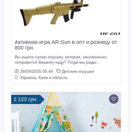
Активная игра AR Gun в опт и розницу от
800 грн.
Вы ищите супер-игрушку, которая, несомненно,
понравится Вашему чаду? Тогда мы рады
предложить Вам новинку 2018 года – AR Gun Toy. С
28/09/2025 05:44
Детские игрушки
этой увлекательной игрой, дополненной
Украина, Киев и область
реальностью, Вы сможете легко погрузиться в
увлекательные приключения. Это удачное
соединение игрушки и современного смартфона.
На гаджет необходимо скачать игры, а далее по
2 123 грн.
Bluetooth соединиться с автоматом и закрепиться
на нем.