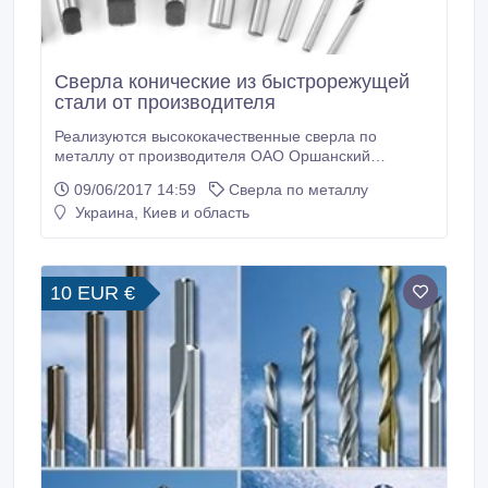
Сверла конические из быстрорежущей
стали от производителя
Реализуются высококачественные сверла по
металлу от производителя ОАО Оршанский
инструментальный завод (Беларусь). Сталь Р6М5,
09/06/2017 14:59
Сверла по металлу
закаленное, соответствует ГОСТам. Конический
Украина, Киев и область
хвостовик, средняя, длинная, удлиненная серия в
диапазоне ф 6...76 мм. Технические параметры и
каталог на http://orshiz.by.
10 EUR €