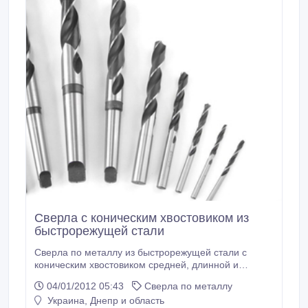
Сверла с коническим хвостовиком из
быстрорежущей стали
Сверла по металлу из быстрорежущей стали с
коническим хвостовиком средней, длинной и
удлиненной серии диаметрами от 6 до 76 мм
04/01/2012 05:43
Сверла по металлу
отличного качества от специализированного
Украина, Днепр и область
производителя ОАО Оршанский инструментальный