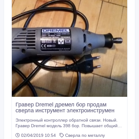
Гравер Dremel дремел бор продам
сверла инструмент электроинструмен
Электронный контроллер обратной связи. Новый.
Гравер Dremel модель 398 бор. Повышает общий
крутящий момент и производительность в низко- и
02/04/2019 10:54
Сверла по металлу
среднескоростном диапазонах. Регулируемые