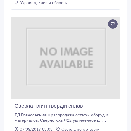
Украина, Киев и область
скорости (5 000 – 33 000 об./мин.). Обеспечивает
повышенные контроль и точность. Отдельные
кнопки вкл./выкл. и кнопка регулирования скорости.
Сверла плиті твердій сплав
ТД Ровносельмаш распродажа остатки оборуд и
материалов. Сверло к/хв Ф22 удлиненное шт
111/35гр Сверло ф21к-хф ШТ28/31гр Сверло кхв
07/09/2017 08:08
Сверла по металлу
ф43 ШТ101/40гр Сегмент 710х6 ШТ81/29гр Молоток