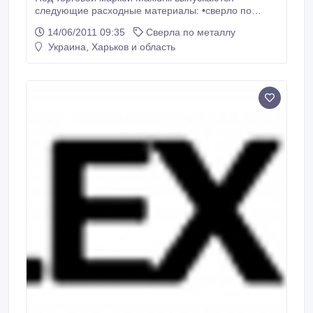
следующие расходные материалы: •сверло по
металлу из быстрорежущей стали Р9 (кобальт);
14/06/2011 09:35
Сверла по металлу
•сверло по металлу из быстрорежущей стали Р6М5,
Украина, Харьков и область
шлифованные и с титановым покрытием; •сверло
по стеклу и плитке Maxidrill; • сверло перьевое
(перо) по дереву Maxidrill •.