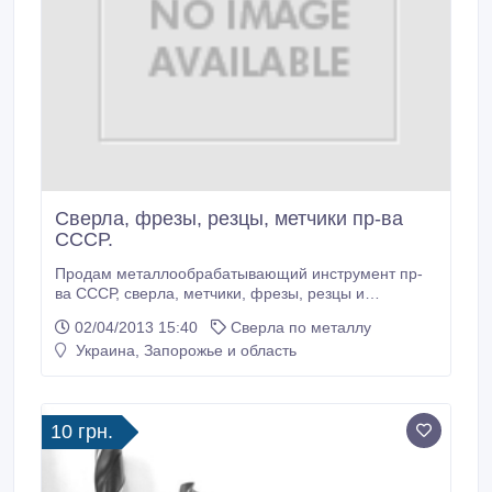
Сверла, фрезы, резцы, метчики пр-ва
СССР.
Продам металлообрабатывающий инструмент пр-
ва СССР, сверла, метчики, фрезы, резцы и
др.Состояние новое с хранения.Количество, размер
02/04/2013 15:40
Сверла по металлу
и цена по запросу..
Украина, Запорожье и область
10 грн.