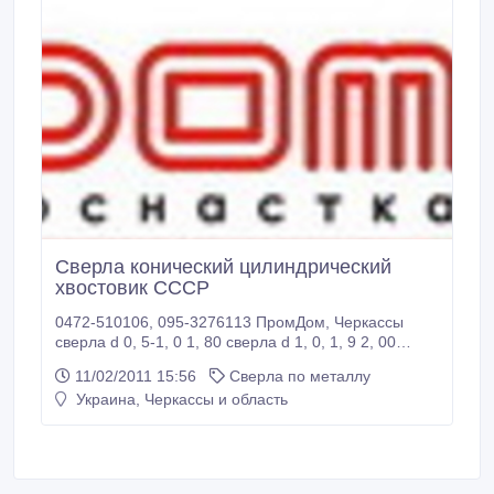
Сверла конический цилиндрический
хвостовик СССР
0472-510106, 095-3276113 ПромДом, Черкассы
сверла d 0, 5-1, 0 1, 80 сверла d 1, 0, 1, 9 2, 00
сверла d 2, 0, 2, 9 2, 60 сверла d 3, 0 3, 00 сверла d
11/02/2011 15:56
Сверла по металлу
3, 1-3, 4 3, 00 сверла d 3, 5-3, 8 3, 30 сверла d 3, 9-
Украина, Черкассы и область
4, 1 4, 00 сверла d 4, 2-4, 4 4, 35 сверла d 4, 5-4, 7
4, 65 сверла d 4, 8-4, 9 5, 00 сверла d 5, 0 6, 00
сверла d.