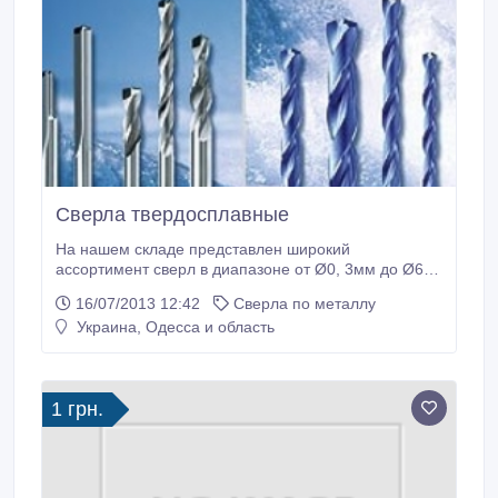
Сверла твердосплавные
На нашем складе представлен широкий
ассортимент сверл в диапазоне от Ø0, 3мм до Ø6,
3мм с шагом 0, 05мм (с «хвостовиком» 3, 0мм и 3,
16/07/2013 12:42
Сверла по металлу
175мм), а также широкий ассортимент фрез с
Украина, Одесса и область
«хвостовиками» 3, 0мм и 3, 175мм. Дисковы фрезы
для скрайбирования, трехперые фрезы, фасочные
фрезы, резцы.
1 грн.