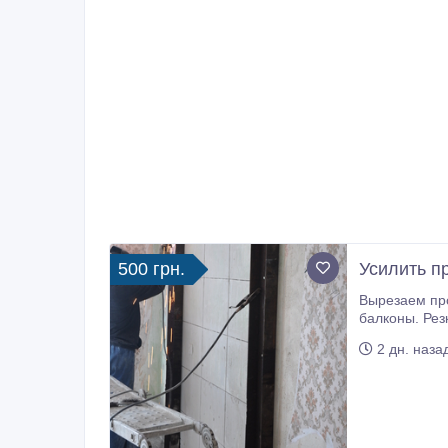
500 грн.
Усилить п
Вырезаем проёмы, окна без пыли в бетоне, железобетоне, кирпиче. Вырезаем по
балконы. Резка балконных ограждений, пе
сверление от
2 дн. наза