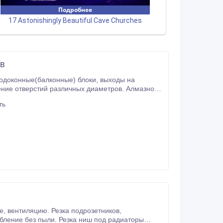
ов
ть