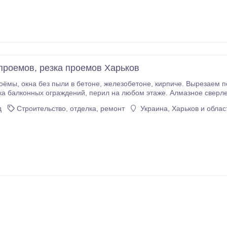
проемов, резка проемов Харьков
доконные(балконные) блоки, выходы на
рил на любом этаже. Алмазное сверление отверстий различных диаметров. Алмазное
верстий в любом материале. Сверление отверстий под углом.
д
Строительство, отделка, ремонт
Украина, Харьков и облас