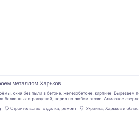
роем металлом Харьков
доконные(балконные) блоки, выходы на
рил на любом этаже. Алмазное сверление отверстий различных диаметров. Алмазное
верстий в любом материале. Сверление отверстий под углом.
д
Строительство, отделка, ремонт
Украина, Харьков и облас