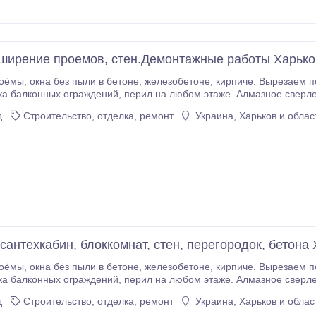
сширение проемов, стен.Демонтажные работы Харько
доконные(балконные) блоки, выходы на
рил на любом этаже. Алмазное сверление отверстий различных диаметров. Алмазное
верстий в любом материале. Сверление отверстий под углом.
д
Строительство, отделка, ремонт
Украина, Харьков и облас
сантехкабин, блоккомнат, стен, перегородок, бетона
доконные(балконные) блоки, выходы на
рил на любом этаже. Алмазное сверление отверстий различных диаметров. Алмазное
верстий в любом материале. Сверление отверстий под углом.
д
Строительство, отделка, ремонт
Украина, Харьков и облас