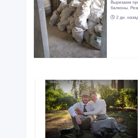
Вырезаем проёмы, окна без пыли в бетоне, железобетоне, кирпиче. Вырезаем по
балконы. Резка балконных ограждений, пе
сверление от
2 дн. наза