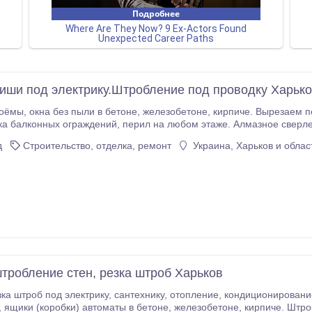
иши под электрику.Штробление под проводку Харьк
доконные(балконные) блоки, выходы на
рил на любом этаже. Алмазное сверление отверстий различных диаметров. Алмазное
верстий в любом материале. Сверление отверстий под углом.
д
Строительство, отделка, ремонт
Украина, Харьков и облас
тробление стен, резка штроб Харьков
нтехнику, отопление, кондиционирование, вентиляцию. Резка подрозетников,
адиаторы