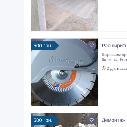
500 грн.
Расширить
Вырезаем проёмы, окна без пыли в бетоне, железобетоне, кирпиче. Вырезаем по
балконы. Резка балконных ограждений, пе
сверление от
2 дн. наза
500 грн.
Демонтаж 