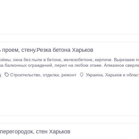
 проем, стену.Резка бетона Харьков
доконные(балконные) блоки, выходы на
рил на любом этаже. Алмазное сверление отверстий различных диаметров. Алмазное
верстий в любом материале. Сверление отверстий под углом.
д
Строительство, отделка, ремонт
Украина, Харьков и облас
перегородок, стен Харьков