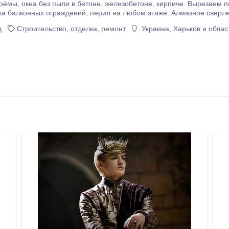
доконные(балконные) блоки, выходы на
рил на любом этаже. Алмазное сверление отверстий различных диаметров. Алмазное
верстий в любом материале. Сверление отверстий под углом.
д
Строительство, отделка, ремонт
Украина, Харьков и облас