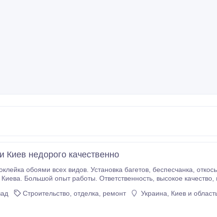
и Киев недорого качественно
 всех видов. Установка багетов, беспесчанка, откосы, выравнивание стен и потолков, покраска.
й опыт работы. Ответственность, высокое качество, мастера без вредных привычек. Цена от 20 грн/
ных. Звоните! (097) 420-83-85.
зад
Строительство, отделка, ремонт
Украина, Киев и област