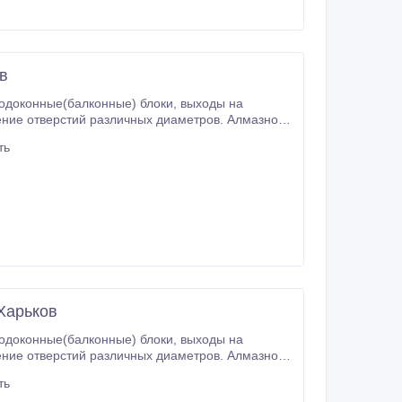
в
ть
 Харьков
ть