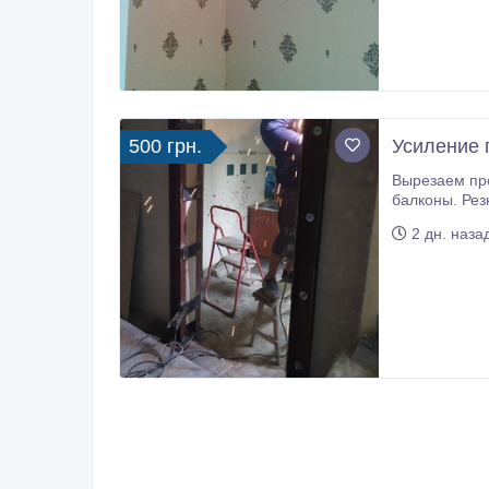
500 грн.
Усиление 
Вырезаем проёмы, окна без пыли в бетоне, железобетоне, кирпиче. Вырезаем по
балконы. Резка балконных ограждений, пе
сверление от
2 дн. наза