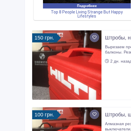
150 грн.
Штробы, н
Вырезаем проёмы, окна без пыли в бетоне, железобетоне, кирпиче. Вырезаем по
балконы. Резка балконных ограждений, пе
сверление от
2 дн. наза
100 грн.
Штробы, ш
Алмазная резка штроб под электрику, са
выключатели, ящики (коробки) автоматы в бетоне, железобетоне, кирпиче. Штробление без пыли. Резка ниш под р