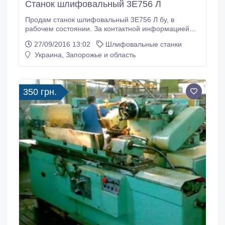
Станок шлифовальный 3Е756 Л
Продам станок шлифовальный 3Е756 Л бу, в
рабочем состоянии. За контактной информацией
обращаться по телефонам: (067) 6136943. Или же
27/09/2016 13:02
Шлифовальные станки
по электронной почте: godar@mail.ru;
Украина, Запорожье и область
commerce@talko.com.ua.
350 грн.