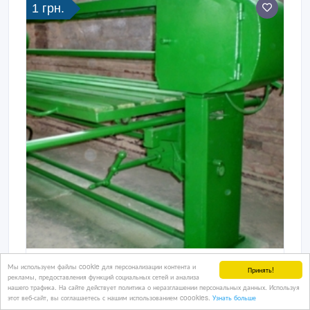
1 грн.
Шлифовальный станок ШлПС
Мы используем файлы cookie для персонализации контента и
Принять!
рекламы, предоставления функций социальных сетей и анализа
Станок предназначен для шлифования плоских
нашего трафика. На сайте действует политика о неразглашении персональных данных. Используя
этот веб-сайт, вы соглашаетесь с нашим использованием coookies.
Узнать больше
поверхностей щитовых деталей из массивной