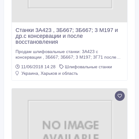
Станки 3А423 , 3Б667; 3Б667; 3 М197 и
др.с консервации и после
восстановления
Продам шлифовальные станки: 3А423 с
консервации , 3Б667; 3Б667; 3 М197; 3Г71 после
кап. ремонта, и с консервации , 3Е711, 3Л722.
11/06/2018 14:28
Шлифовальные станки
3К225, 3К227, 3Е184, 3М198, 3Б724, 3М182, и др в
Украина, Харьков и область
наличии и под заказ т 050-400-92-29, 057-751-67-
63.