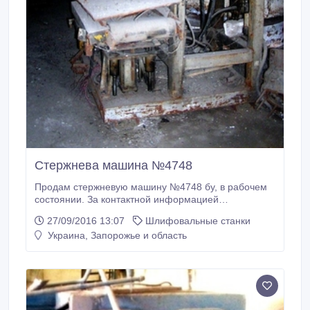
Стержнева машина №4748
Продам стержневую машину №4748 бу, в рабочем
состоянии. За контактной информацией
обращаться по телефонам: (067) 6136943. Или же
27/09/2016 13:07
Шлифовальные станки
по электронной почте: godar@mail.ru;
Украина, Запорожье и область
commerce@talko.com.ua.