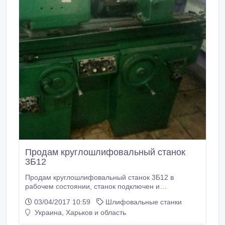
Продам круглошлифовальный станок
3Б12
Продам круглошлифовальный станок 3Б12 в
рабочем состоянии, станок подключен и
используется, проводилась ревизия
03/04/2017 10:59
Шлифовальные станки
гидросистеммы. Дополнительное фото или видео
Украина, Харьков и область
по желанию покупателя..