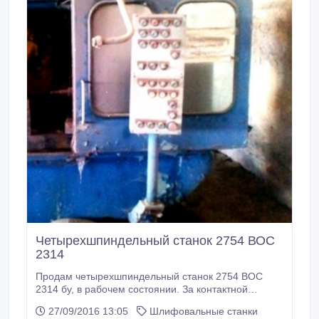
Четырехшпиндельный станок 2754 ВОС
2314
Продам четырехшпиндельный станок 2754 ВОС
2314 бу, в рабочем состоянии. За контактной
информацией обращаться по телефонам: (067)
27/09/2016 13:05
Шлифовальные станки
6136943. Или же по электронной почте: