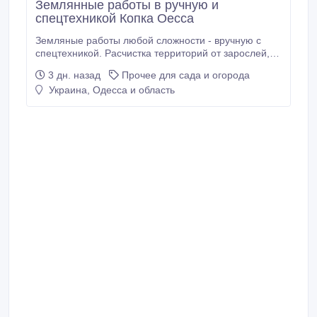
Землянные работы в ручную и
спецтехникой Копка Оесса
Земляные работы любой сложности - вручную с
спецтехникой. Расчистка территорий от зарослей,
деревьев, корчевание пней. Уборка огородов,
3 дн. назад
Прочее для сада и огорода
територий, помещений!! Демонтажные работы всех
Украина, Одесса и область
видов и любой сложности. Снос, разборка домов
зданий цехов, демонтаж квартир. Планировка
территорий Копка котлованов Копка траншей Копка
бассейнов Копка сливных ямБлагоустройство
территорий.