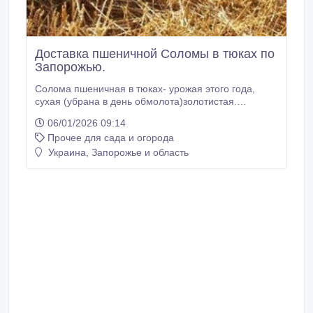
Доставка пшеничной Соломы в тюках по
Запорожью.
Солома пшеничная в тюках- урожая этого года,
сухая (убрана в день обмолота)золотистая.
Ангарного хранения. Тюки максимально плотные.
06/01/2026 09:14
Солома отгружается со склада двух видов:
Прочее для сада и огорода
пшеничная солома; ячневая солома; Ячневую
солому часто используют как корм для животных,
Украина, Запорожье и область
также часто распрстроняеться ее применение как
постилка для животных.