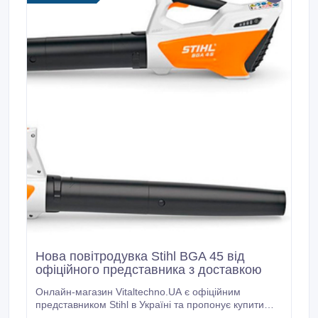
Нова повітродувка Stihl BGA 45 від
офіційного представника з доставкою
Онлайн-магазин Vitaltechno.UA є офіційним
представником Stihl в Україні та пропонує купити
акумуляторну повітродувку Stihl BGA 45 з доставкою