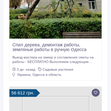
Спил дерева, демонтаж работы,
земляные работы в ручную Одесса
Выезд мастера на замер и составления сметы на
работы - БЕСПЛАТНО Выполняем следующие
работы: Демонтажные работы - Демонтаж ветхий
3 дн. назад
Садовые растения
строений - демонтаж перестенков - демонтаж
Украина, Одесса и область
бетона - демонтаж стяжки , штукатурки и т.д . Вывоз
мусора Земельные работы - копка и монтаж
сливных ям под ключ - копка.
56 612 грн.