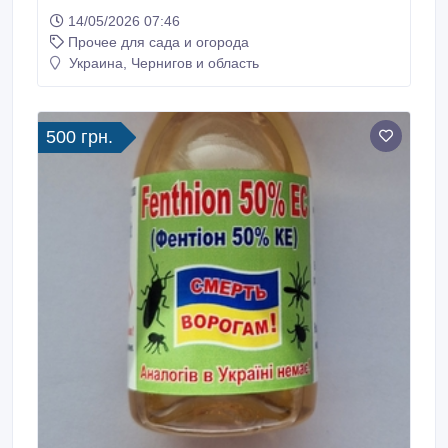
опрыскиватель с полной гидравликой, порошковая
14/05/2026 07:46
покраска. Опрыскиватель оснащен маятниковой
Прочее для сада и огорода
стабилизацией, параллелограмная подвеска,
механизм защиты шланга. Бак защищен он
Украина, Чернигов и область
ультрафиолета, внутри установлен смеситель, для
постоянного перемешивания жидкости.
500 грн.