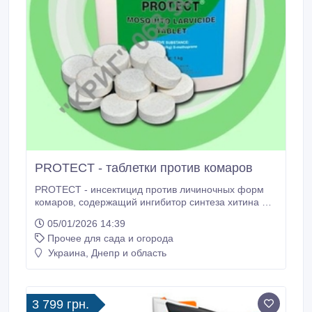
PROTECT - таблетки против комаров
PROTECT - инсектицид против личиночных форм
комаров, содержащий ингибитор синтеза хитина S-
метопрен. PROTECT нарушает развитие личинок
05/01/2026 14:39
комаров в прудах, лужах, болотах и других
Прочее для сада и огорода
природных или искусственных водоемах,
предотвращая появление взрослых особей. S-
Украина, Днепр и область
метопрен активен против целого ряда видов,
включая Anopheles, Culex, Culiseta, Coquilletidia spp.
3 799 грн.