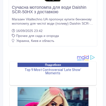
Сучасна мотопомпа для води Daishin
SCR-50HX з доставкою
Магазин Vitaltechno.UA пропонує купити бензинову
мотопомпу для чистої води (поливу) Daishin SCR-
50HX у Києві і з швидкою доставкою по Україні.
16/09/2025 23:42
Недорога бензинова мотопомпа для води Daishin
Прочее для сада и огорода
SCR-50HX має такі технічні характеристики: 4-
тактний двигун Honda GX160, ручний старт, об'єм
Украина, Киев и область
паливного бака 1.7 л, час безперервної роботи 2
години, потужність 5.