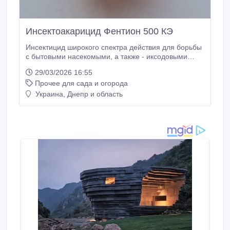
Инсектоакарицид Фентион 500 КЭ
Инсектицид широкого спектра действия для борьбы
с бытовыми насекомыми, а также - иксодовыми
клещами. У насекомых нет резистентности
29/03/2026 16:55
(адаптации) к данному препарату. ДВ - фентион
Прочее для сада и огорода
50% В отличие от других групп инсектицидов - не
теряет эффективность при высоких температурах
Украина, Днепр и область
(до +70 С). Для уничтожения имаго и личинок
вредных членистоногих средство применяют в виде
водных эмульсий в концентрации 0, 035% - 1, 0% по
ДВ, что соответствует 0, 7% - 2, 0% по препарату.