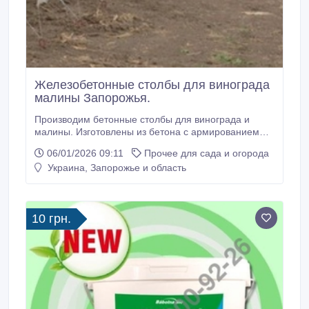
Железобетонные столбы для винограда
малины Запорожья.
Производим бетонные столбы для винограда и
малины. Изготовлены из бетона с армированием
тремя прутками по всей длине. По периметру
06/01/2026 09:11
Прочее для сада и огорода
столба, есть четыре бугеля(утолщение) для
Украина, Запорожье и область
крепеже проволоки. Бетонные столбики также часто
используют для ограждения участков сеткой
рабицей. Виноградные столбы очень популярны у
дачников, они используют для подвязки вьющихся
10 грн.
растений, для подпорки веток деревьев.