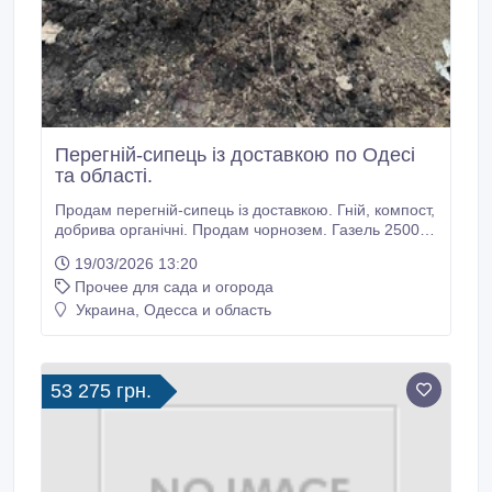
Перегній-сипець із доставкою по Одесі
та області.
Продам перегній-сипець із доставкою. Гній, компост,
добрива органічні. Продам чорнозем. Газель 2500
грн, ЗІЛ 4000 грн, Камаз 6000 грн. Торф'яні брикети
19/03/2026 13:20
в мішках по 10 кг. Роздрібний продаж в упаковці по
Прочее для сада и огорода
10кг, 65 грн упаковка. Тонна 6500 грн. Продам дрова
метрівки та колоті. Сосна 1500/1800 Яблуня
Украина, Одесса и область
1600//1900 Береза 1700/2100 Дуб.
53 275 грн.