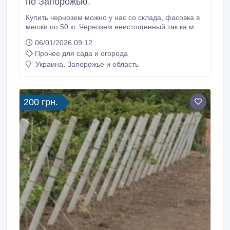
по Запорожью.
Купить чернозем можно у нас со склада, фасовка в
мешки по 50 кг. Чернозем неистощенный так ка мы
нобираем его из оврага, где никогда ни чего не
06/01/2026 09:12
расло и не удобрялось химией. земля россыпчатая
Прочее для сада и огорода
без камней. Возможна доставка микроавтобусом от
10 мешков. Зил самосвал привезет 5тонн одной
Украина, Запорожье и область
ходкой. Также есть: - перегной коровий(сыпец) или
конский.
200 грн.