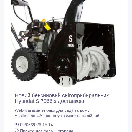
Новий бензиновий снігоприбиральник
Hyundai S 7066 з доставкою
Web-магазин техніки для саду та дому
Vitaltechno.UA пропонує замовити надійний
снігоприбиральник Hyundai S 7066. Технічні
09/06/2026 15:14
характеристики снігоприбиральної машини Хендай
Прочее для сада и огорода
S 7066: запуск ручний/електростарт, 4-тактний