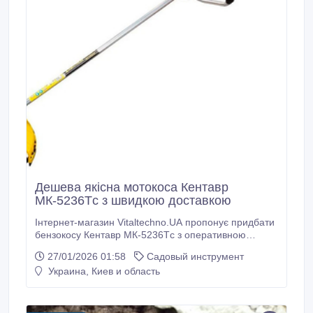
Дешева якісна мотокоса Кентавр
МК-5236Тc з швидкою доставкою
Інтернет-магазин Vitaltechno.UA пропонує придбати
бензокосу Кентавр МК-5236Тc з оперативною
доставкою по Україні. Дешева бензокоса Кентавр
27/01/2026 01:58
Садовый инструмент
МК-5236Тc: потужність 3.6 кінських сил (2.7 кВт), 2-х
Украина, Киев и область
тактний двигун OHV, ріжуча система волосінь або
ніж, об'єм паливного бака 1.2 л, частота обертання
9000 об/хв, ручний старт, ширина косіння ножем 25.