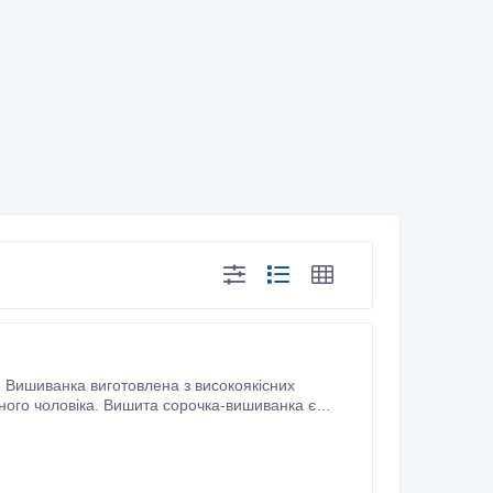
 Вишиванка виготовлена з високоякісних
ного чоловіка. Вишита сорочка-вишиванка є
символом української традиції та національної гордості. Підкресліть свій стиль та індивідуальність, купуючи цю унікальну річ.