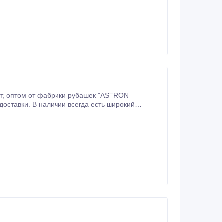
х, стильных и комфортных мужских рубашек, который удовлетворит мужчин разных возрастов.