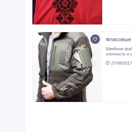
Флисовые 
Швейная фабр
плотности и цветовой гамме. В наличии цвета: олива/хаки, лес, черный, мультикам, пиксель ВСУ. Виды флиса: микро- флис,
27/08/2017