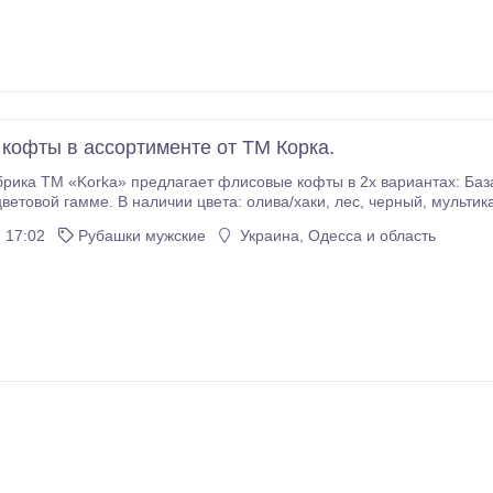
кофты в ассортименте от ТМ Корка.
ика ТМ «Korka» предлагает флисовые кофты в 2х вариантах: База
микро- флис с искусственным мехом. Плотн
 17:02
Рубашки мужские
Украина, Одесса и область