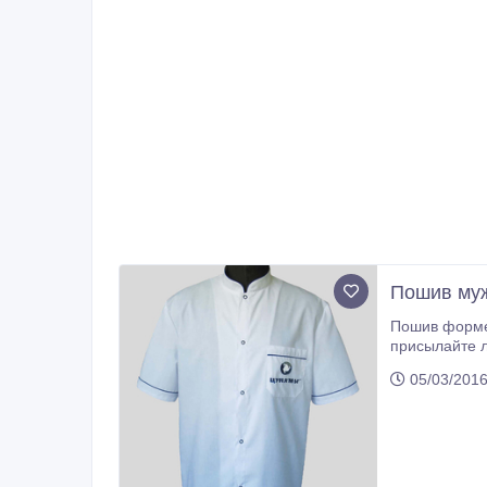
Пошив муж
Пошив формен
присылайте л
и более. Дос
05/03/2016