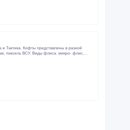
 и Тактика. Кофты представлены в разной
ость флиса: 240, 260, 300, 440, 540 гр/м2.