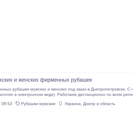
ских и женских фирменных рубашек
ных рубашек мужских и женских под заказ в Днепропетровске. С 
оготип в электронном виде). Работаем дистанционно по всем рег
тавка и оплата по договоренности сторон..
 09:53
Рубашки мужские
Украина, Днепр и область