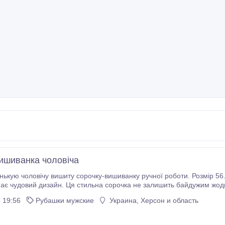
ишиванка чоловіча
ькую чоловічу вишиту сорочку-вишиванку ручної роботи. Розмір 56.
 має чудовий дизайн. Ця стильна сорочка не залишить байдужим жод
 19:56
Рубашки мужские
Украина, Херсон и область