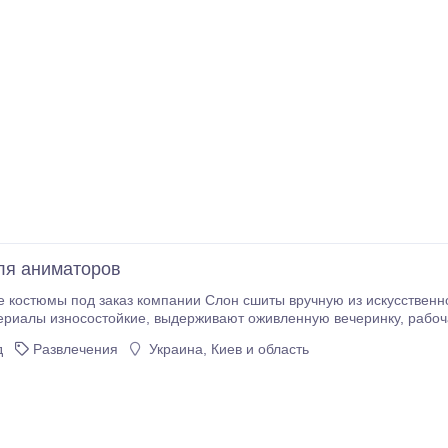
ля аниматоров
остюмы под заказ компании Слон сшиты вручную из искусственного меха и поли
ивают оживленную вечеринку, рабочая температура -45 - +80. Вентилятор,
спрятанный внутри, надувает костюм за 2-3 минуты, ра
д
Развлечения
Украина, Киев и область