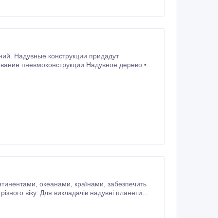
ний. Надувные конструкции придадут
естивали,
м виде По желанию заказчика изготовим герметичное надувное изделие, не требующее доступа к электросети.