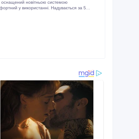
м оснащений новітньою системою
рвоним світлом, коли місткості акумулятора залишається на 20-30 хвилин.