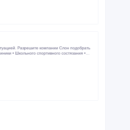
итуацией. Разрешите компании Слон подобрать
, шоу, ралли • Велогонки •