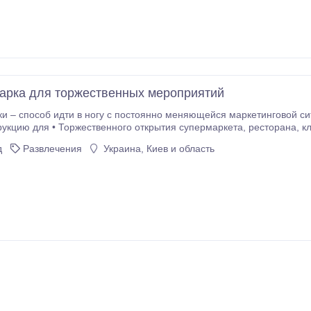
ентилятор, работающий от батареек 3.
арка для торжественных мероприятий
и – способ идти в ногу с постоянно меняющейся маркетинговой с
 Торжественного открытия супермаркета, ресторана, клиники • Школьного спортивного состязания •
онии • Агропромышленной выставки • Парада • Фестиваля • Автомобильного салона
д
Развлечения
Украина, Киев и область
рафона На официальном сайте Slon предоставлены готовые решения.