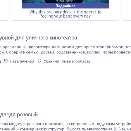
увной для уличного кинотеатра
рный широкоэкранный режим для просмотра фильмов, телепередач, видео или игры с надувным экраном
я • Семейных праздников
ов • Корпоративных вечеринок • Городских торжеств,
д
Развлечения
Украина, Киев и область
влен из ткани Оксфорд 340D и 600D, рабочая
использования -45 - +80°С.
дведя розовый
под заказ, со встроенным надувным устройством и аккумулятором – готовое решение для
ских структур. Высота пневмокостюма 2, 6 м, непрерывная работа на одном заряде