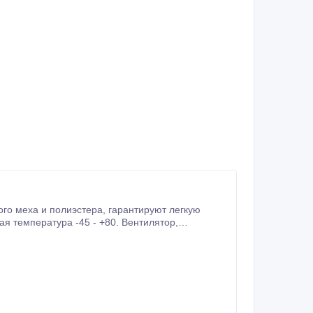
эстера, гарантируют легкую
зрешает уютное пребывание аниматора внутри.