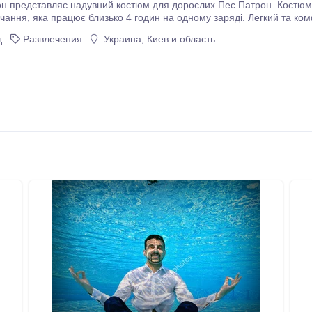
н представляє надувний костюм для дорослих Пес Патрон. Костю
мфортний у використанні. Надувається за 5
хвилин, має індикатор, який загоряється че
д
Развлечения
Украина, Киев и область