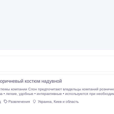
оричневый костюм надувной
ы компании Слон предпочитают владельцы компаний розничной торговли, организато
 необходимости • окупаются • не требуют много места для
д
Развлечения
Украина, Киев и область
родских празднованиях • школьных торжествах • для рекламы
рсников Надувной костюм коричневого медведя для взрослых легко надуть, имеет