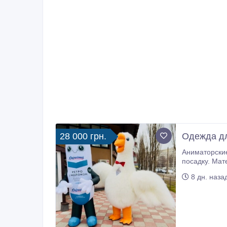
28 000 грн.
Одежда д
Аниматорские к
посадку. Материалы износостойкие, выдерж
8 дн. наза