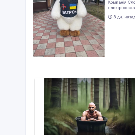
Компанія Сло
електропостачання, яка працює близько 4 годин на одному заряді. Легкий та ко
8 дн. наза