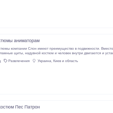
стюмы аниматорам
тюмы компании Слон имеют преимущество в подвижности. Вместо то
е • На стадионе • На сцене, в концертном зале • На благотворительных мероприятиях • Выставках-
д
Развлечения
Украина, Киев и область
Пса
узнаваемость, благодаря взаимодействию с клиентами.
костюм Пес Патрон