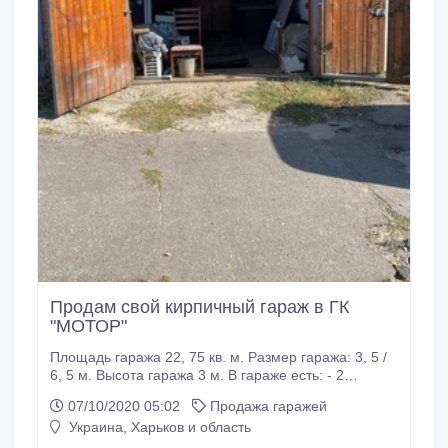
Продам свой кирпичный гараж в ГК
"МОТОР"
Площадь гаража 22, 75 кв. м. Размер гаража: 3, 5 /
6, 5 м. Высота гаража 3 м. В гараже есть: - 2
погреба; - смотровая яма; - балка для снятия
07/10/2020 05:02
Продажа гаражей
двигателя; - электричество 220 В; - отдельный
Украина, Харьков и область
счетчик и рубильник; - стационарное зарядное
устройство для аккумуляторов; - отгорожено