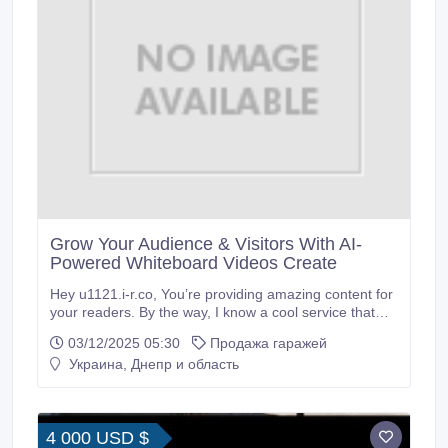
Grow Your Audience & Visitors With AI-
Powered Whiteboard Videos Create
Hey u1121.i-r.co, You’re providing amazing content for
your readers. By the way, I know a cool service that
can make your website more engaging. It’s an AI-
03/12/2025 05:30
Продажа гаражей
powered platform that transforms your ideas into
Украина, Днепр и область
professional whiteboard doodle videos in just a few
clicks. You can create videos without any software or
setup.
4 000 USD $