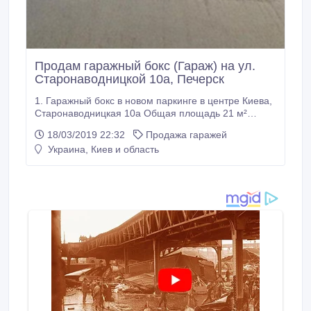
Продам гаражный бокс (Гараж) на ул.
Старонаводницкой 10а, Печерск
1. Гаражный бокс в новом паркинге в центре Киева,
Старонаводницкая 10а Общая площадь 21 м²
Продается гаражный бокс на 3 уровне нового
18/03/2019 22:32
Продажа гаражей
паркинга в центре Киева на Печерске, по ул.
Украина, Киев и область
Старонаводницкая 10а. Рядом с паркингом
большое количество домов, офисов, бизнес-центр.
Заезд с ул.Леси Украинки и ул.