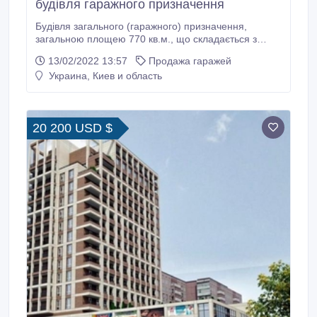
будівля гаражного призначення
Будівля загального (гаражного) призначення,
загальною площею 770 кв.м., що складається з
десяти паркомісць, а також приміщень допоміжного
13/02/2022 13:57
Продажа гаражей
використання призначених для побутових та інших
Украина, Киев и область
потреб, пов'язаних із зберіганням особистого
автотранспорту. У будівлі розташований сухий та
великий підвал для зберігання шин та
автомобільних приладь.
20 200 USD $