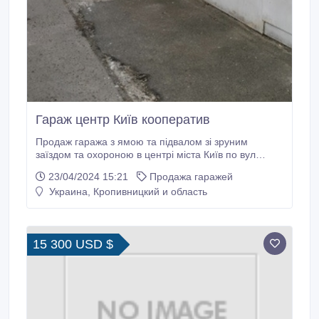
Гараж центр Київ кооператив
Продаж гаража з ямою та підвалом зі зруним
заїздом та охороною в центрі міста Київ по вул
.Тургенівска 64.Гараж оснащений лічильником.Дуже
23/04/2024 15:21
Продажа гаражей
добротна забудова цегла та панельні перекриття,
Украина, Кропивницкий и область
металеві ворота.
15 300 USD $