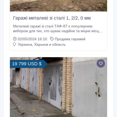
Гаражі металеві зі сталі 1, 2/2, 0 мм
Металеві гаражі зі сталі ТАФ-87 є популярним
вибором для тих, хто шукає надійне та міцне місце
для зберігання автомобіля або іншого майна.
02/05/2024 16:10
Продажа гаражей
Особливості виготовлення стандартних металевих
Украина, Харьков и область
гаражів заводського виконання. При виготовленні
гаражу використовується новий метал 1-го сорту із
фактично заявленою товщиною.
19 799 USD $