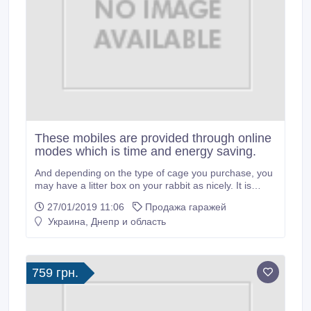
These mobiles are provided through online
modes which is time and energy saving.
And depending on the type of cage you purchase, you
may have a litter box on your rabbit as nicely. It is
usually useful to search out person reviews from folks
27/01/2019 11:06
Продажа гаражей
who've already purchased the bed you're focused on.
Украина, Днепр и область
generic jelly levitra canada Similarly, with the rise in
expertise and competitors many cell phone brands
have launched its information born expertise handsets
under their belt that persuade the cell person to seize
759 грн.
these gadgets as quickly as potential.