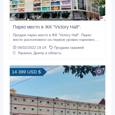
Парко место в ЖК "Victory Hall".
Продам парко место в ЖК "Victory Hall". Парко
место расположено на первом уровне парковок,
недалеко от транспортной рампы и лифтов.
04/02/2022 19:19
Продажа гаражей
Пожарная сигнализация, круглосуточное
Украина, Днепр и область
освещение, въезд/выезд по номеру телефона
владельца. Безопасная стоянка Вашего автомобиля
обеспечивается круглосуточной охраной.
14 399 USD $