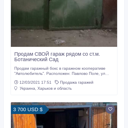
Продам СВОЙ гараж рядом со ст.м.
Ботанический Сад
Продам гаражный бокс в гаражном кооперативе
"Автолюбитель". Расположен: Павлово Поле, ул
Шекспира, 3а. Район ст.м. Ботанический сад, рядом
12/03/2021 17:51
Продажа гаражей
с фитнес-клубом Аура. Площадь - 22, 7 кв.м, высота
Украина, Харьков и область
- 2, 35 м. Гараж подземный, сухой, расположен
вначале кооператива, 2-й от въезда. Документы в
порядке, готовы к продаже.
3 700 USD $