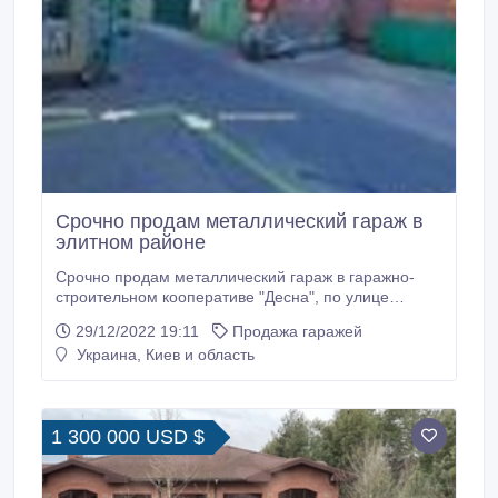
Срочно продам металлический гараж в
элитном районе
Срочно продам металлический гараж в гаражно-
строительном кооперативе "Десна", по улице
Волкова 4а. Гараж приватизирован, первая
29/12/2022 19:11
Продажа гаражей
регистрация без задолжности. Сделана новая
Украина, Киев и область
гидроизоляция крыши. Гараж сухой и чистый, без
ямы, 5, 2×3, 6 м., высота 2, 23. Есть свет со
счетчиком. Приятные, дружелюбные "соседи".
1 300 000 USD $