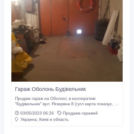
Гараж Оболонь Будівельник
Продам гараж на Оболоні, в кооперативі
"Будівельник" вул. Резервна 8 (гугл карта показує, як
Лугова 16). Розміри: всього 41, 2 м2, гараж 22, 2 м2,
03/05/2023 06:26
Продажа гаражей
підвал 19 м2. Гараж знаходиться, в 5 хв. хотьби від
Украина, Киев и область
зупинки транспорту. 35 м від калітки входу на
територію (старий в'їзд). Підвал сухий, має два
приміщення з стилажами.