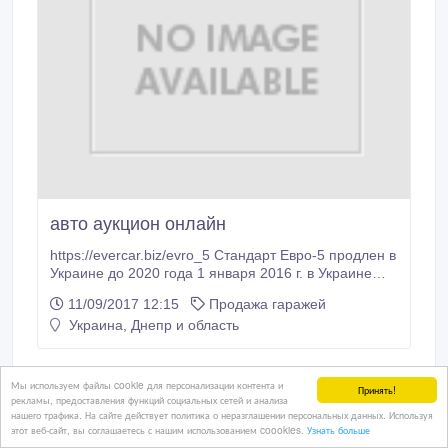
авто аукцион онлайн
https://evercar.biz/evro_5 Стандарт Евро-5 продлен в
Украине до 2020 года 1 января 2016 г. в Украине
был введен стандарт экологической безопасности
11/09/2017 12:15
Продажа гаражей
Евро-5, который регламентирует количество
Украина, Днепр и область
вредных веществ в выбросах автомобилей. В ЕС
этот стандарт был введен еще в 2009 году. Этот
закон распространяется только на те автомобили,
новые или с пробегом, которые впервые
Мы используем файлы cookie для персонализации контента и
Принять!
12 000 USD $
регистрируются в Украине.
рекламы, предоставления функций социальных сетей и анализа
нашего трафика. На сайте действует политика о неразглашении персональных данных. Используя
этот веб-сайт, вы соглашаетесь с нашим использованием coookies.
Узнать больше