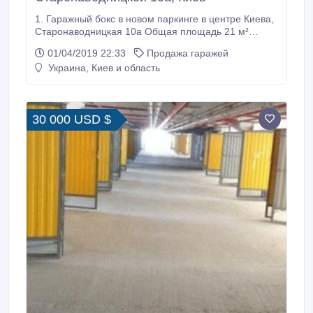
1. Гаражный бокс в новом паркинге в центре Киева,
Старонаводницкая 10а Общая площадь 21 м²
Продается гаражный бокс на 3 уровне нового
01/04/2019 22:33
Продажа гаражей
паркинга в центре Киева на Печерске, по ул.
Украина, Киев и область
Старонаводницкая 10а. Рядом с паркингом
большое количество домов, офисов, бизнес-центр.
Заезд с ул.Леси Украинки и ул.
30 000 USD $