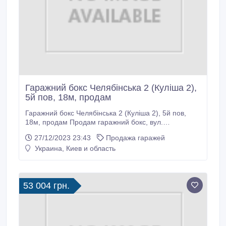
Гаражний бокс Челябінська 2 (Куліша 2),
5й пов, 18м, продам
Гаражний бокс Челябінська 2 (Куліша 2), 5й пов,
18м, продам Продам гаражний бокс, вул.
Челябінська 2 (Пантелеймона Куліша 2), ГБК
27/12/2023 23:43
Продажа гаражей
Лівобережний Гараж знаходиться на 5 поверсі 6ти
Украина, Киев и область
поверхової будівлі Зручний серпантин для заїзду
автомобіля. Висота заїзду 1.9м Є ліфт
вантажопідйомністю 120кг Міцні залізні ворота, до
3х навісних замків Електрика безкоштовна (безліміт),
53 004 грн.
розетка радянська, лампочка радянська, лічильник
радянський.