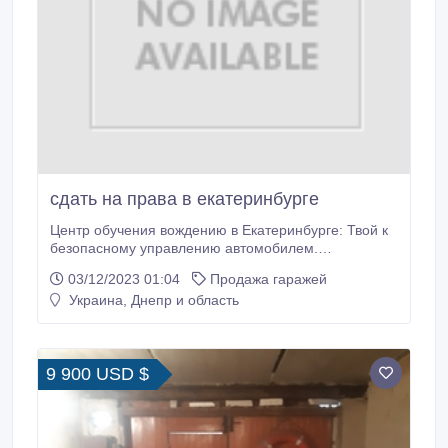
сдать на права в екатеринбурге
Центр обучения вождению в Екатеринбурге: Твой к
безопасному управлению автомобилем.
Определение места для обучения вождению – это
03/12/2023 01:04
Продажа гаражей
ключевой действие на пути следования к
Украина, Днепр и область
получению прав на вождение. В Екатеринбурге
находится немало автоучебных центров, но как
подобрать те, которая обеспечит качественное
обучение контролю над автомобилем? Обучение
9 900 USD $
вождению в Екатеринбурге -