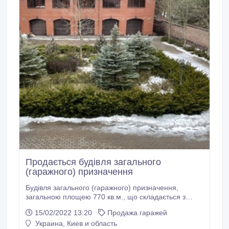
Продається будівля загального
(гаражного) призначення
Будівля загального (гаражного) призначення,
загальною площею 770 кв.м., що складається з
десяти паркомісць, а також приміщень допоміжного
15/02/2022 13:20
Продажа гаражей
використання призначених для побутових та інших
Украина, Киев и область
потреб, пов'язаних із зберіганням особистого