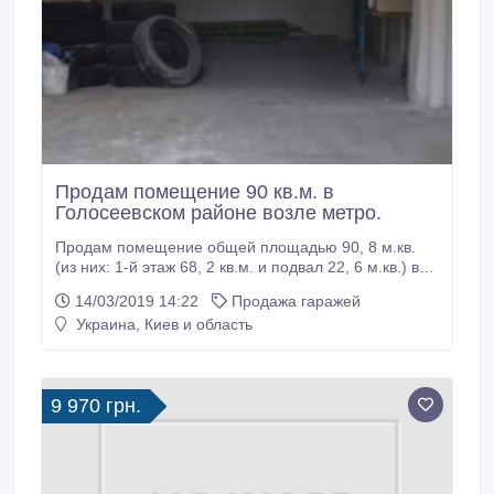
Продам помещение 90 кв.м. в
Голосеевском районе возле метро.
Продам помещение общей площадью 90, 8 м.кв.
(из них: 1-й этаж 68, 2 кв.м. и подвал 22, 6 м.кв.) в
охраняемом гаражном кооперативе . Материал
14/03/2019 14:22
Продажа гаражей
стен – кирпич, перекрытия – бетон. Косметический
Украина, Киев и область
ремонт. Электричество есть (2 и 3 фазы). Новый
счетчик. Водоснабжения, отопления - нет.
Расположение: Голосеевский район, в районе
Амурской площади, до м.
9 970 грн.