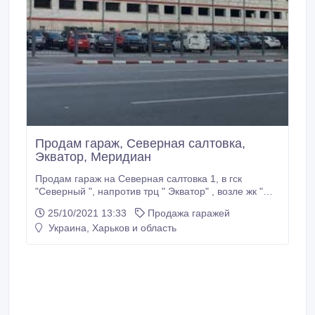
Продам гараж, Северная салтовка,
Экватор, Меридиан
Продам гараж на Северная салтовка 1, в гск
"Северный ", напротив трц " Экватор" , возле жк "
Меридиан ". Круглосуточная охрана и
25/10/2021 13:33
Продажа гаражей
видеонаблюдение, автоматическая система
Украина, Харьков и область
пожаротушения. Удобный заезд в любое время
года. Подойдет для небольшого микроавтобуса или
любого легкового авто.