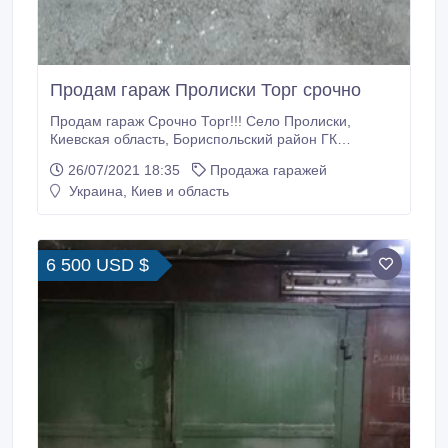
Продам гараж Пролиски Торг срочно
Продам гараж Срочно Торг!!! Село Пролиски,
Киевская область, Бориспольский район ГК
"Пролисок - 2009" Кирпичный, есть электричество,
26/07/2021 18:35
Продажа гаражей
погреб Приватизирован, один хозяин Площадь: 18
Украина, Киев и область
кв.м..
6 500 USD $