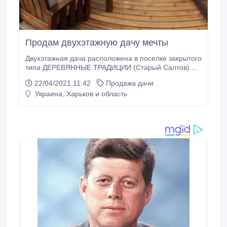
Продам двухэтажную дачу мечты
Двухэтажная дача расположена в поселке закрытого
типа ДЕРЕВЯННЫЕ ТРАДИЦИИ (Старый Салтов).
Это уникальное место для отдыха на свежем
22/04/2021 11:42
Продажа дачи
воздухе с выходом к реке Северский Донец. По
Украина, Харьков и область
соседству только один дом, поэтому тишина и
спокойствие вам обеспечены. Площадь дома
составляет: 230м2, построен он по современному
дизайнерскому проекту.