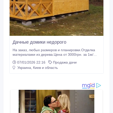
Дачные домики недорого
На заказ, любых размеров и планировки.Отделка
материалами из дерева.Цена от 3000грн. за 1м/
кв.Доставка и монтаж под ключ по Киевской
07/01/2026 22:16
Продажа дачи
области.Консультация специалиста по выбору
Украина, Киев и область
лучшего варианта под Ваш бюджет.Узнайте
подробнее на нашем сайте: www.resurs-
tehno.com.ua.