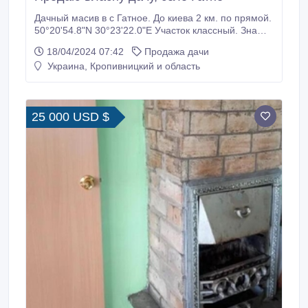
Дачный масив в с Гатное. До киева 2 км. по прямой.
50°20'54.8"N 30°23'22.0"E Участок классный. Знаю,
что в том месте, второго такого нет. Полностью
18/04/2024 07:42
Продажа дачи
огражден. Есть автоматические ворота на брелке.
Украина, Кропивницкий и область
Ширина ворот 8метров. Во дворе свободно
становятся 6 автомобилей. Есть капитальный гараж.
На участке есть газ.
25 000 USD $