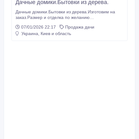
Дачные домики.Бытовки из дерева.
Дачные домики.Бытовки из дерева.Изготовим на
заказ.Размер и отделка по желанию
заказчика.Предложим разные варианты или
07/01/2026 22:17
Продажа дачи
рассмотрим Ваш.Цена от 3000грн. за м/кв.
Украина, Киев и область
Консультация специалиста Договор, гарантия.
Доставка, установка или монтаж на Вашем участке
«под ключ».Болеее подробно на нашем сайте:
www.resurs-tehno.com.ua.