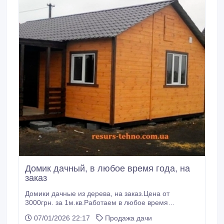
Домик дачный, в любое время года, на
заказ
Домики дачные из дерева, на заказ.Цена от
3000грн. за 1м.кв.Работаем в любое время
года.Каркасные, с отделкой блокхаусом или
07/01/2026 22:17
Продажа дачи
фальшбрусом.Утепление минеральной ватой,