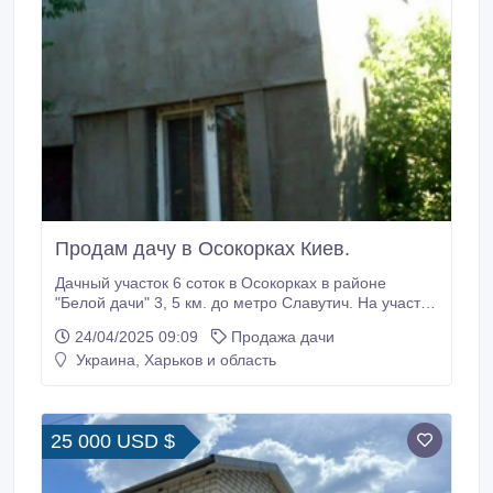
Продам дачу в Осокорках Киев.
Дачный участок 6 соток в Осокорках в районе
"Белой дачи" 3, 5 км. до метро Славутич. На участке
2эт.дом 85кв.м. Требует ремонта. В доме
24/04/2025 09:09
Продажа дачи
электричество, скважина, канализация. Бетонный
Украина, Харьков и область
забор. Под забором проходит газ. Обжитое место.
До берега реки Днепр 130 метров, пляж. Рядом
магазин. 15 минут пешком до автобуса.
25 000 USD $