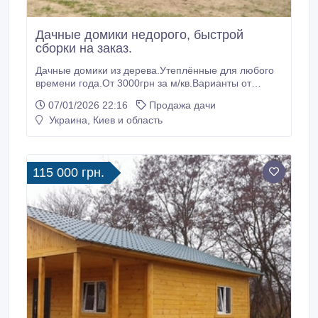
Дачные домики недорого, быстрой
сборки на заказ.
Дачные домики из дерева.Утеплённые для любого
времени года.От 3000грн за м/кв.Варианты от
«эконом» до «премиум»..Доставка и установка в
07/01/2026 22:16
Продажа дачи
Киевской области входит в общую цену. Сборка на
Украина, Киев и область
участке заказчика за 2дня. Любые размеры, отделка
и планировка на выбор заказчика.Подробная
консультация на производстве.
115 000 грн.