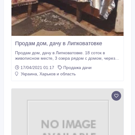
Продам дом, дачу в Липковатовке
Продам дом, дачу в Липковатовке. 18 соток в
живописном месте, 3 озера рядом с домом, через
200 метров за озером сосновый бор и посёлок с
17/04/2021 01:17
Продажа дачи
инфраструктурой.Окна выходят с видом на озеро.
Украина, Харьков и область
До электрички 10 мин. спокойным шагом, в посёлке
маршрутка. Два дома, один жилой, второй требует
ремонта. В доме 2 этажа в вагонке, балкон-веранда,
так же в доме имеется печка, во втором доме
камин.