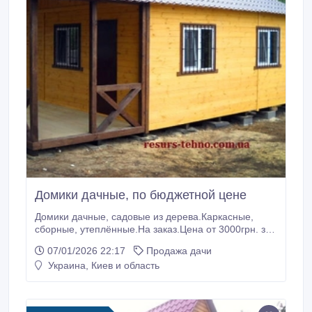
Домики дачные, по бюджетной цене
Домики дачные, садовые из дерева.Каркасные,
сборные, утеплённые.На заказ.Цена от 3000грн. за
1м/кв.Большой выбор вариантов размеров, отделки,
07/01/2026 22:17
Продажа дачи
планировки под любой бюджет.Консультация и
Украина, Киев и область
помощь специалиста.Прозрачный расчёт
цены.Ознакомиться с нашими работами на сайте:
resurs-tehno.com.ua Сергей Иванович.