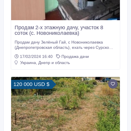
Продам 2-х этажную дачу, участок 8
соток (с. Новониколаевка)
Продам дачу Зелёный Гай, с Новониколаевка
(Днепропетровская область), ехать через Сурско
Литовское, 20 км от города. Дом 2 этажа, общей
17/02/2024 16:40
Продажа дачи
площадью 115 кв. м, гараж, большой подвал,
Украина, Днепр и область
скважина 19 м, вода заведена в дом, на первом
этаже печь, на втором камин. Участок 8 соток, по
периметру виноград, много плодовых деревьев и
кустарников.
120 000 USD $