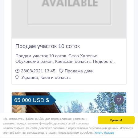
Продам участок 10 соток
Продам участок 10 соток. Село Халепье,
Обуховский район, Киевская область. Недорого..
23/03/2021 13:45
Продажа дачи
Украина, Киев и область
65 000 USD $
Мы используем файлы cookie для персонализации контента и
Принять!
рекламы, предоставления функций социальных сетей и анализа
нашего трафика. На сайте действует политика о неразглашении персональных данных. Используя
этот веб-сайт, вы соглашаетесь с нашим использованием coookies.
Узнать больше