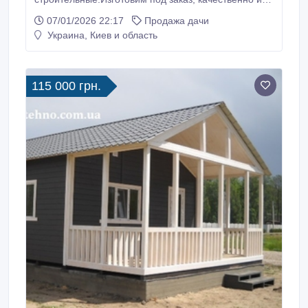
недорого, любые размеры и отделка.Утепление,
07/01/2026 22:17
Продажа дачи
гидроизоляция.Экологически чистые материалы.
Украина, Киев и область
Индивидуальное проектирование, монтаж «под
ключ». Договор, гарантия, .Подробно на нашем
сайте www.resurs-tehno.com.ua.
115 000 грн.