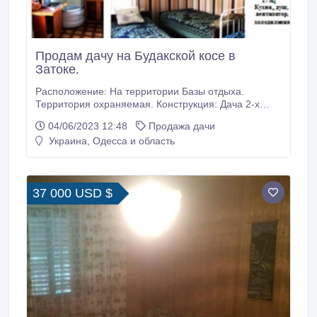
Продам дачу на Будакской косе в
Затоке.
Расположение: На территории Базы отдыха.
Территория охраняемая. Конструкция: Дача 2-х
этажная, состоит из 2-х КОМНАТ (17x2= 34 м2 ), -
04/06/2023 12:48
Продажа дачи
БАЛКОНА – 2, 5 м2. Год постройки - 2006. Каркас
Украина, Одесса и область
дома – стальная , сварная конструкция, обшитая с
наружной стороны асбоцементными плитами, с
внутренней стороны плитами ДВП и внутренней
изоляцией между ними.
37 000 USD $