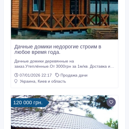
Дачные домики недорогие строим в
любое время года.
Дачные домики деревянные на
заказ.Утеплённые.От 3000грн за 1м/кв. Доставка и
установка в Киевской области входит в общую цену.
07/01/2026 22:17
Продажа дачи
Монтаж на участке заказчика за 2-4дня. Различные
Украина, Киев и область
размеры и материалы отделки.Планировка на
выбор заказчика.Подробная консультация на
производстве.Помощь в выборе вариантов и
прозрачный расчёт с участием заказчика.
120 000 грн.