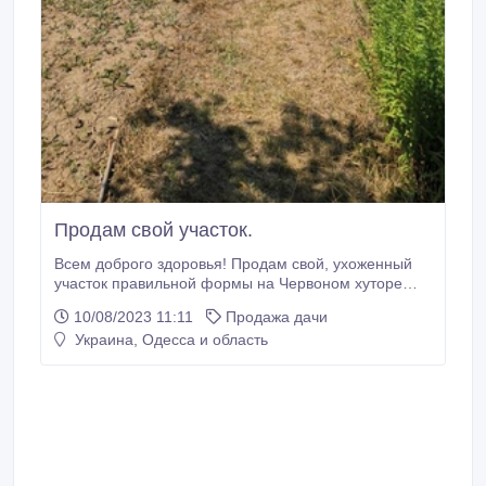
Продам свой участок.
Всем доброго здоровья! Продам свой, ухоженный
участок правильной формы на Червоном хуторе
(20х50). На участке заведена вода и свет со всеми
10/08/2023 11:11
Продажа дачи
документами. Газ идёт по забору нашего участка.
Украина, Одесса и область
Есть летняя кухня (6х4) с документами. Дорога
сквозная, асфальт и освещена. Есть фруктовый сад
и виноград. Рассмотрим вариант обмена на
меньшую территорию но с домом в пределах до
ПГТ Таирово.