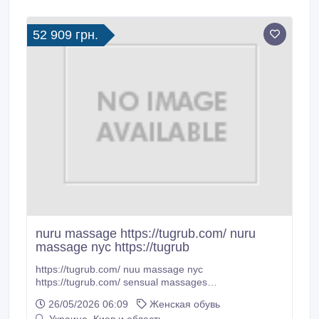
52 909 грн.
nuru massage https://tugrub.com/ nuru
massage nyc https://tugrub
https://tugrub.com/ nuu massage nyc
https://tugrub.com/ sensual massages
https://tugrub.com/about/ in nyc https://tugrub.com/
26/05/2026 06:09
Женская обувь
nyc nuru massage https://tugrub.com/ adult massage