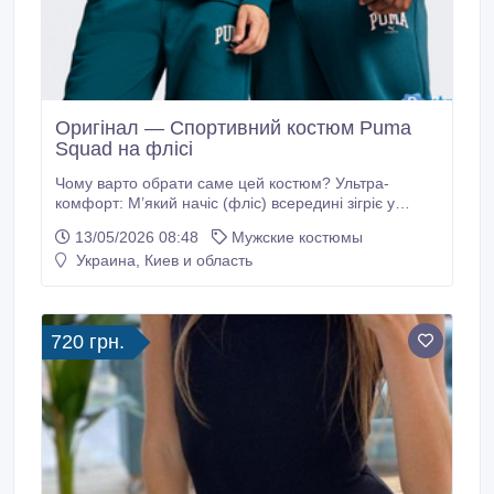
Оригінал — Спортивний костюм Puma
Squad на флісі
Чому варто обрати саме цей костюм? Ультра-
комфорт: М’який начіс (фліс) всередині зігріє у
прохолодну погоду та забезпечить неймовірний
13/05/2026 08:48
Мужские костюмы
затишок. Дизайн: Полегшений оверсайз крій, що не
Украина, Киев и область
сковує рухів. Якість: Оригінальна фурнітура та
зносостійка тканина, яка не втрачає форму після
прання. Універсальність: Ідеально підходить як для
активного відпочинку, так і для міських прогулянок.
720 грн.