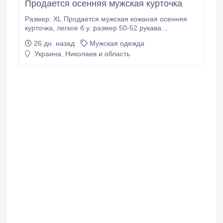
Продается осенняя мужская курточка
Размер: XL Продается мужская кожаная осенняя
курточка, легкое б.у. размер 50-52 рукава
отстегиваюся 0632644833.
26 дн. назад
Мужская одежда
Украина, Николаев и область