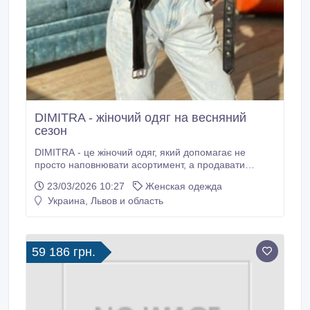
DIMITRA - жіночий одяг на весняний
сезон
DIMITRA - це жіночий одяг, який допомагає не
просто наповнювати асортимент, а продавати
стабільно і впевнено. Ми створюємо колекції з
23/03/2026 10:27
Женская одежда
урахуванням реального попиту в роздробі, щоб ваш
Украина, Львов и область
магазин отримував моделі, які подобаються
покупчиням і швидко знаходять свого клієнта. Усе
виробництво DIMITRA - повний цикл: від розробки
моделей до контролю якості на кожному етапі.
59 186 грн.