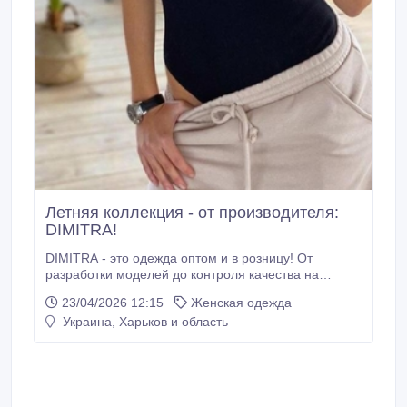
Летняя коллекция - от производителя:
DIMITRA!
DIMITRA - это одежда оптом и в розницу! От
разработки моделей до контроля качества на
каждом этапе. Такой подход позволяет удерживать
23/04/2026 12:15
Женская одежда
стабильную себестоимость, соблюдать сроки и
Украина, Харьков и область
сохранять предсказуемые условия сотрудничества
для партнеров. В летнюю коллекцию сезона входят:
платья и сарафаны, легкие костюмы и жакеты,
брюки, юбки, блузы, трикотаж, базовые позиции на
каждый день и другие модели, которые формируют
основную часть сезонных продаж.