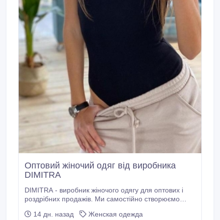
Оптовий жіночий одяг від виробника
DIMITRA
DIMITRA - виробник жіночого одягу для оптових і
роздрібних продажів. Ми самостійно створюємо
моделі, контролюємо кожен етап виробництва та
14 дн. назад
Женская одежда
перевіряємо якість готових виробів. Це дозволяє