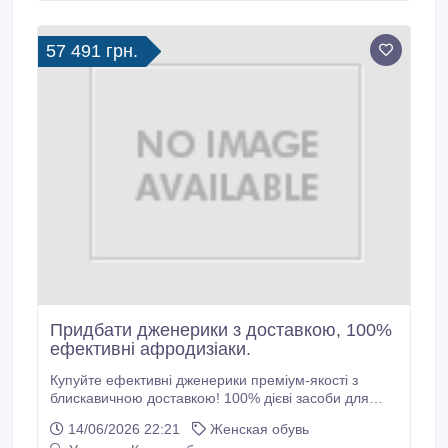
аксесуари, тощо.
57 491 грн.
Придбати дженерики з доставкою, 100%
ефективні афродизіаки.
Купуйте ефективні дженерики преміум-якості з
блискавичною доставкою! 100% дієві засоби для
підсилення потенції, підвищення лібідо та
14/06/2026 22:21
Женская обувь
поліпшення самопочуття — для нього і для неї.