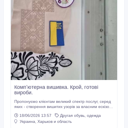
Компʼютерна вишивка. Крой, готові
вироби.
Пропонуємо клієнтам великий спектр послуг, серед
яких - створення вишитих узорів за власним ескізом
на кепках / одязі / рушниках і т.д. Ми гарантуємо вам
18/06/2026 13:57
Другая обувь, одежда
високу якість виготовлення, при цьому ціни вас
Украина, Харьков и область
приємно здивують. Машинна вишивка це кращій
спосіб прикрасити корпоративні кепки / футболки /