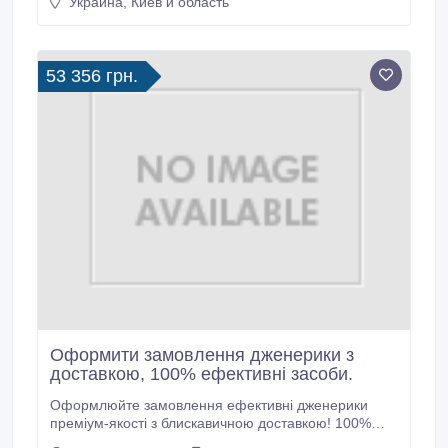
Украина, Киев и область
Швидка доставка по Україні, СНД та Європі. Оптові
та роздрібні замовлення. Перевірені відгуки,
зрозумілі інструкції, надійні рішення — усе для
вашої впевненості.
53 356 грн.
Оформити замовлення дженерики з
доставкою, 100% ефективні засоби.
Оформлюйте замовлення ефективні дженерики
преміум-якості з блискавичною доставкою! 100%
дієві афродизіаки для підсилення потенції,