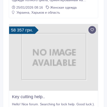
долгосрочное сотрудничество с магазинами и
25/01/2026 08:16
Женская одежда
онлайн-площадками. Мы создаем зимнюю одежду,
Украина, Харьков и область
которая стабильно продается, хорошо носится и
формирует доверие конечного покупателя. В
зимний ассортимент входят: пуховики, пальто,
куртки, костюмы, жилеты, свитера, лосины, платья,
58 357 грн.
брюки и аксессуары.
Key cutting help..
Hello! Nice forum. Searching for lock help. Good luck:).