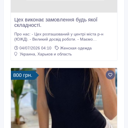
Цех виконає замовлення будь якоЇ
складності.
Про нас: - Цех розташований у центрі міста р-н
(ЮЖД). - Великий досвід роботи. - Маємо
досвідченого технолога та (ОТК). - Розробка лекал. -
04/07/2026 04:10
Женская одежда
В цеху сучасне обладнання: спецмашини, свій
Украина, Харьков и область
кравець, дтф друк (накатка), вишивка. - Великий
склад. - Працюємо як з фізичними так і з
юридичними особами.
800 грн.