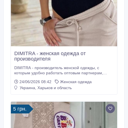
DIMITRA - женская одежда от
производителя
DIMITRA - производитель женской одежды, с
которым удобно работать оптовым партнерам,
магазинам и розничным покупателям. Мы создаем
24/06/2026 08:42
Женская одежда
коллекции, контролируем пошив и внимательно
Украина, Харьков и область
относимся к качеству готовых изделий. Наша задача
- предложить партнерам не просто отдельные
модели, а полноценный ассортимент, который
помогает уверенно продавать в сезон.
5 грн.