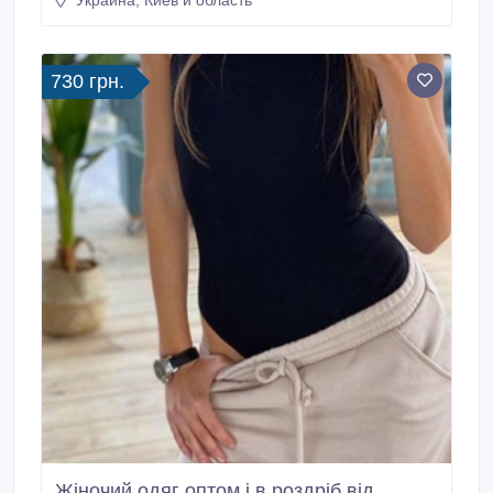
Украина, Киев и область
in nyc https://tugrub.com/ nuru massage in manhattan
https://tugrub.com/ bodyrub nyc https://tugrub.com/
massage at home nyc https://tugrub.
730 грн.
Жіночий одяг оптом і в роздріб від