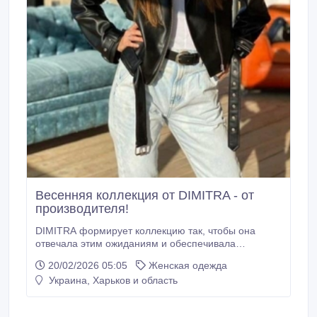
Весенняя коллекция от DIMITRA - от
производителя!
DIMITRA формирует коллекцию так, чтобы она
отвечала этим ожиданиям и обеспечивала
стабильный оборот в рознице. Мы производим
20/02/2026 05:05
Женская одежда
женскую одежду полного цикла - от разработки
Украина, Харьков и область
моделей до контроля качества на каждом этапе.
Это позволяет удерживать стабильную
себестоимость и поддерживать предсказуемые