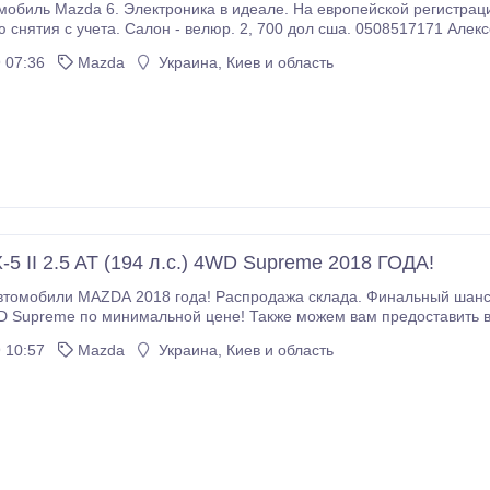
Mazda 6. Электроника в идеале. На европейской регистрации, пригнана в октябре 2018 г. С реа
н - велюр. 2, 700 дол сша. 0508517171 Алексей. mazda 6 хэтчбек 4/5 год выпуска 2006
ктябре 2018 г. топливо – бензин механика 5 объем.
 07:36
Mazda
Украина, Киев и область
5 II 2.5 AT (194 л.с.) 4WD Supreme 2018 ГОДА!
томобили MAZDA 2018 года! Распродажа склада. Финальный шанс 
WD Supreme по минимальной цене! Также можем вам предоставить в
ый сочетает в себе все лучшие качества седанов Mazda и внедорожные свойства
 10:57
Mazda
Украина, Киев и область
повышенной проходимости.