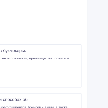
в букмекерск
реимущества, бонусы и
и способах об
е