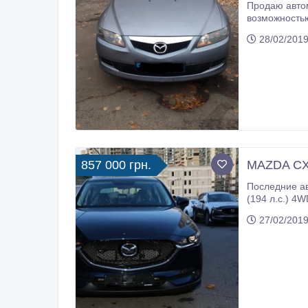
Продаю автомобиль 
возможностью снятия с учета. Сало
пригнана в о
28/02/2019
857 000 грн.
MAZDA CX-
Последние ав
(194 л.с.) 4
стильный и оригинальный кроссовер, котор
27/02/2019
автомобиля 