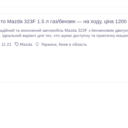
о Mazda 323F 1.5 л газ/бензин — на ходу, ціна 1200
адійний та економний автомобіль Mazda 323F з бензиновим двигун
, хто шукає доступну та практичну машину для щоденного використання або як перший
автомобіль. Авто повністю на ходу — заводиться з пів оберту, добре трима
 11:21
Mazda
Украина, Киев и область