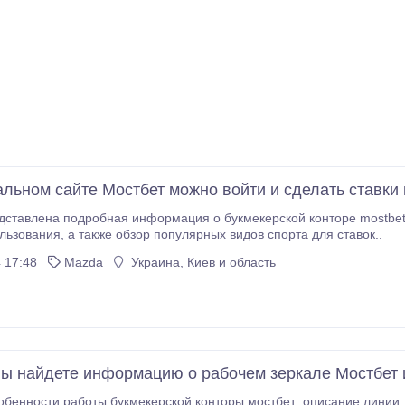
льном сайте Мостбет можно войти и сделать ставки 
авлена подробная информация о букмекерской конторе mostbet: ее особенности, п
условия использования, а также обзор популярных видов спорта для ставок..
 17:48
Mazda
Украина, Киев и область
вы найдете информацию о рабочем зеркале Мостбет 
сти работы букмекерской конторы мостбет: описание линии, коэффициентов, бонусов и акций, а такж