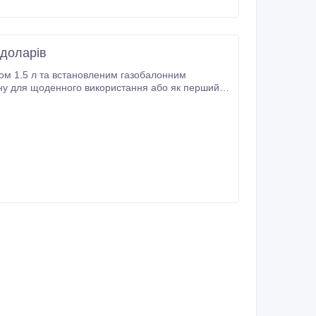
 доларів
ом 1.5 л та встановленим газобалонним
є дорогу.