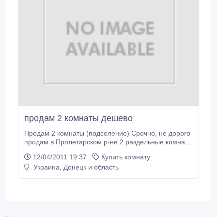
продам 2 комнаты дешево
Продам 2 комнаты (подселение) Срочно, не дорого
продам в Пролетарском р-не 2 раздельные комнаты
(16 и 14 м2) в 3х комнатной квартире. 2/2, с/у
12/04/2011 19:37
Купить комнату
раздельный, общая 45, жилая 30, кухня 7, 5 м2.
Украина, Донецк и область
Цена 15 тыс. у.е. Торг тел.: 0504723024.