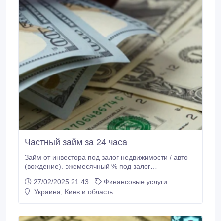
Частный займ за 24 часа
Займ от инвестора под залог недвижимости / авто
(вождение). эжемесячный % под залог
недвижимости от 2% срок до 10 лет выдача денег за
27/02/2025 21:43
Финансовые услуги
24 часа эжемесячный % на авто от 3% (стоянка;
Украина, Киев и область
вождение) Киев и обл, Харьков, Винница, Полтава,
Львов. Без авансовых взносов..