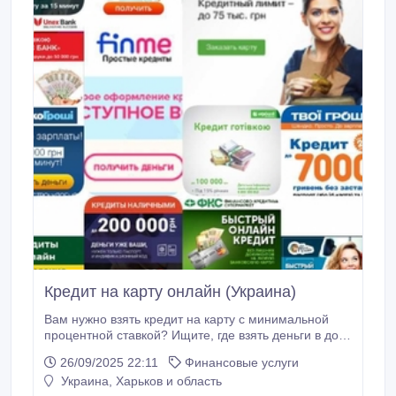
Кредит на карту онлайн (Украина)
Вам нужно взять кредит на карту с минимальной
процентной ставкой? Ищите, где взять деньги в долг
на максимально выгодных условиях? Тогда у нас
26/09/2025 22:11
Финансовые услуги
есть уникальное предложение, которое поможет
Украина, Харьков и область
решить любые Ваши финансовые проблемы! У нас