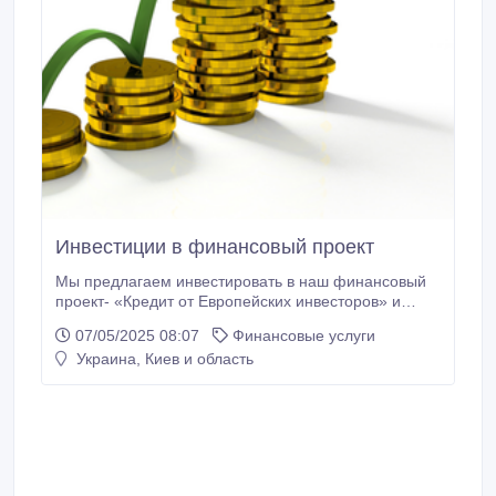
Инвестиции в финансовый проект
Мы предлагаем инвестировать в наш финансовый
проект- «Кредит от Европейских инвесторов» и
зарабатывать от 6% в месяц. В чем суть нашего
07/05/2025 08:07
Финансовые услуги
проекта и почему мы предлагаем Вам
Украина, Киев и область
инвестировать в него. Любому предпринимателю
обычно трудно получить финансирование без
залога. Наша группа помогает получить
финансирование без залога.