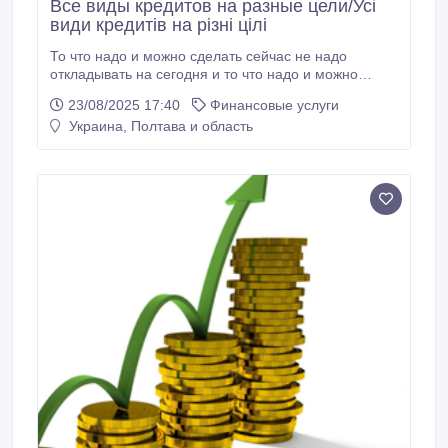
Все виды кредитов на разные цели/Усі
види кредитів на різні цілі
То что надо и можно сделать сейчас не надо
откладывать на сегодня и то что надо и можно
сделать сегодня не надо откладывать на завтра.
23/08/2025 17:40
Финансовые услуги
Есть сейчас и вперёд. =Денежный займ под залог
Украина, Полтава и область
недвижимости от 2.5 % в месяц, оформление у
нотариуса.( кредитная история не имеет значения).
=Денежный займ под залог авто (авто остаться у
владельца в управлении без переоформления или
под стоянку, лизинг, кредитная история не имеет
значения).