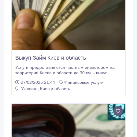
Выкуп Займ Киев и область
Услуги предоставляются частным инвестором на
территории Киева и области до 30 км. - выкуп
недвижимости: Комнат; квартир; частных домов,
27/02/2025 21:44
Финансовые услуги
коммерческих помещений; земельных участков с
Украина, Киев и область
разным целевым назначением. 70% от рыночной
стоимости (рассматривается индивидуально); -
выкуп ювелирных изделий; - кредит под залог
недвижимости/авто (вождение).