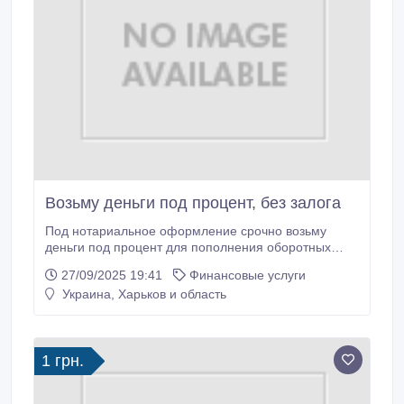
Возьму деньги под процент, без залога
Под нотариальное оформление срочно возьму
деньги под процент для пополнения оборотных
средств. Порядочность и своевременную выплату
27/09/2025 19:41
Финансовые услуги
гарантирую. Рассмотрю любые условия.
Украина, Харьков и область
Мошенников просьба не беспокоить. Тел.: (066)
169-46-28. Оксана..
1 грн.