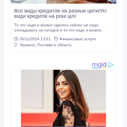
Все виды кредитов на разные цели/Усі
види кредитів на різні цілі
То что надо и можно сделать сейчас не надо
откладывать на сегодня и то что надо и можно
сделать сегодня не надо откладывать на завтра.
26/11/2024 13:51
Финансовые услуги
Есть сейчас и вперёд. =Денежный займ под залог
Украина, Полтава и область
недвижимости от 2.5 % в месяц, оформление у
нотариуса.( кредитная история не имеет значения).
=Денежный займ под залог авто (авто остаться у
владельца в управлении без переоформления или
под стоянку, лизинг, кредитная история не имеет
значения).