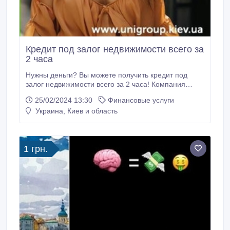
Кредит под залог недвижимости всего за
2 часа
Нужны деньги? Вы можете получить кредит под
залог недвижимости всего за 2 часа! Компания
«UniGroup» - лидер на рынке кредитования -
25/02/2024 13:30
Финансовые услуги
предлагает выгодную кредитную программу с
Украина, Киев и область
фиксированной процентной ставкой 1, 5% в месяц
под залог недвижимости в Киеве и области, Одессе,
Харькове, Днепре. Сумма кредита: от 30 000 грн до
15 000 000 грн.
1 грн.