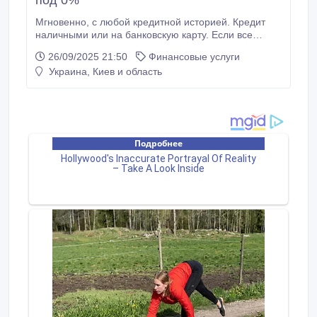
под 0%
Мгновенно, с любой кредитной историей. Кредит
наличными или на банковскую карту. Если все
обещают - то у нас выдают. Без отказа и проверок,
26/09/2025 21:50
Финансовые услуги
99% одобрений. Условия: - карта с лимитом до 100
Украина, Киев и область
тыс. гривен, - заявка онлайн. Сервис полностью
автоматический. Работаем по всей территории
Украины. Преимущества: - очень высокий процент
одобрения; - 2789 отзывов довольных клиентов,
получивших деньги; - без предоплат и волокиты; -
не посредники.