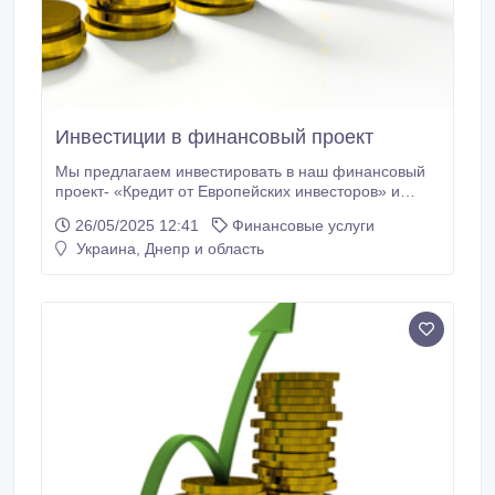
Инвeстиции в финансовый проект
Мы пpeдлагаем инвестировать в наш финансовый
проект- «Кредит от Европейских инвесторов» и
зарабатывать от 6% в месяц. В чем суть нашего
26/05/2025 12:41
Финансовые услуги
проекта и почему мы предлагаем Вам
Украина, Днепр и область
инвестировать в него. Любому предпринимателю
обычно трудно получить финансирование без
залога. Наша группа помогает получить
финансирование без залога.