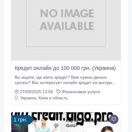
Кредит онлайн до 100 000 грн. (Украина)
Вы ищите, где взять кредит? Вам нужны деньги
срочно? Вас интересует онлайн кредит на выгодных
условиях? Тогда наше предложение именно для
27/09/2025 13:56
Финансовые услуги
Вас! Мы даем возможность взять деньги быстро.
Украина, Киев и область
Наш сервис поможет взять кредит онлайн на карту,
не выходя из дома. Если ранее, чтобы взять кредит,
нужно было отправляться в банк, отвечать на
многочисленные вопросы менеджера,
1 грн.
предоставлять большое количество документов, то
с нами получить деньги можно проще простого.