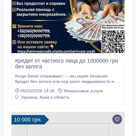
Кредит от частного лица до 1000000 грн
без залога
Когда банки отказывают — мы ищем решение.
Кредит без залога или под залог недвижимости и
авто. Процент от 1–3% в месяц. Работаем с
05/03/2026 14:26
Финансовые услуги
проблемной кредитной историей. Звоните нам:
Украина, Киев и область
+380669000799 +380939000799 Или оставляйте
заявку на нашем сайте
ukrinvestcredit.wixsite.com/ukrinvest-credit Ссылка на
сайт: https://ukrinvestcredit.
10 000 грн.