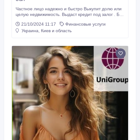
Частное лицо надежно и быстро Выкупит долю или
целую недвижимость. Выдаст кредит под залог . Без
предоплат, скрытых платежей. Нотариальное
21/10/2024 11:17
Финансовые услуги
оформление. Досрочное погашение.
Украина, Киев и область
Индивидуальное рассмотрение. 0633224727.