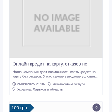
Онлайн кредит на карту, отказов нет
Наша компания дает возможность взять кредит на
карту без отказов. У нас самые выгодные условия
кредитования. Если Вам нужен кредит срочно, то и
26/09/2025 21:36
Финансовые услуги
здесь мы сможем Вам помочь! Моментальный
Украина, Харьков и область
кредит на банковскую карту без справок на
сегодняшний день это не мечта, а реальность.
Наша компания при выдаче кредита не проверяет
кредитную историю.
100 грн.