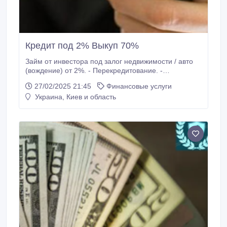
Кредит под 2% Выкуп 70%
Займ от инвестора под залог недвижимости / авто
(вождение) от 2%. - Перекредитование. -
Рефинансирование микрозаймов Выкуп за 24-36
27/02/2025 21:45
Финансовые услуги
часов - Комнаты, квартиры, частные дома,
Украина, Киев и область
земельные участки-70% - золото, ювелирные
изделия и т.д. Расчет наличный. 0633224727.