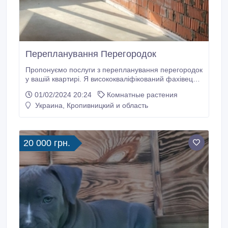
Перепланування Перегородок
Пропонуємо послуги з перепланування перегородок
у вашій квартирі. Я висококваліфікований фахівець з
радістю втілить в життя ваші задуми і створить
01/02/2024 20:24
Комнатные растения
комфортне та функціональне житло. Я здійсню всі
Украина, Кропивницкий и область
необхідні роботи з перепланування, включаючи
демонтаж та монтаж стін. Можливий індивідуальний
підхід до кожного клієнта.
20 000 грн.