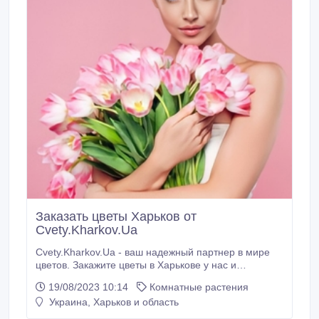
Заказать цветы Харьков от
Cvety.Kharkov.Ua
Cvety.Kharkov.Ua - ваш надежный партнер в мире
цветов. Закажите цветы в Харькове у нас и
перенеситесь в виртуальный сад из изысканных
19/08/2023 10:14
Комнатные растения
букетов и редких растений. Что бы вы хотели
Украина, Харьков и область
выразить - любовь, благодарность или
соболезнование - у нас найдется идеальный букет.