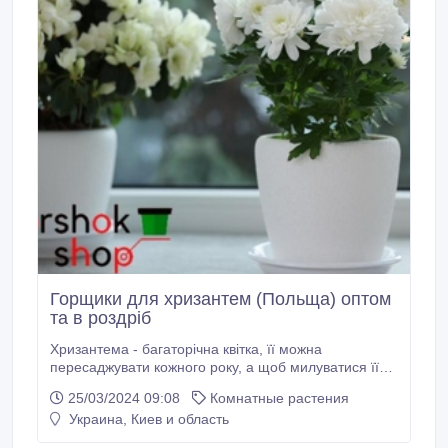
Горщики для хризантем (Польща) оптом
та в роздріб
Хризантема - багаторічна квітка, її можна
пересаджувати кожного року, а щоб милуватися її
красою, потрібні якісні горщики. Якісні та доступні
25/03/2024 09:08
Комнатные растения
горщики для хризантем можна замовити оптом та в
Украина, Киев и область
роздріб в інтернет-магазині "Горшок.Шоп":
пропонується необхідний вибір форм, кольорів та