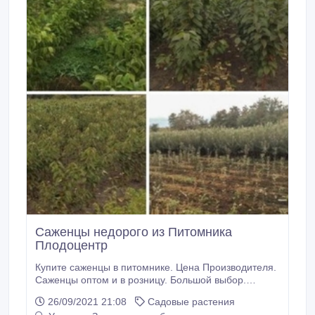
Саженцы недорого из Питомника
Плодоцентр
Купите саженцы в питомнике. Цена Производителя.
Саженцы оптом и в розницу. Большой выбор.
Отправка по Украине. Купить саженцы плодовых
26/09/2021 21:08
Садовые растения
деревьев и орехов недорого. Лучшие сорта для