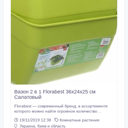
Вазон 2 в 1 Florabest 36х24х25 см
Салатовый
Florabest — современный бренд, в ассортименте
которого можно найти огромное количество
решений для ухода за комнатными и садовыми
19/11/2019 12:38
Комнатные растения
растениями. Florabest отличает хороший дизайн и
Украина, Киев и область
качественные материалы. Вазон Florabest на забор