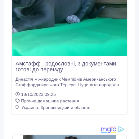
Амстафф , родословні, з документами,
готові до переїзду
Династія міжнародних Чемпіонів Американського
Стаффордширського Тер'єра. Цуценята народжені
30.08. 2023 року. Доступні дві дівчинки широкого
18/10/2023 09:25
типу і один хлопчик. Цуценята повністю здорові, у
Прочие домашние растения
роді генетичні захворювань не виявлені. Психіка
стійка, дуже люблять грати. собаки проживають у
Украина, Кропивницкий и область
сім'ї з дітьми різного віку.