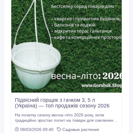
Підвісний горщик з гачком 3, 5 л
(Україна) — топ продажів сезону 2026
На початку сезону весна–літо 2026 року, коли
традиційно зростає попит на товари для озеленення
балконів, терас і садів, підвісний горщик з гачком 3,
08/03/2026 09:40
Садовые растения
5 л українського виробництва став беззаперечним