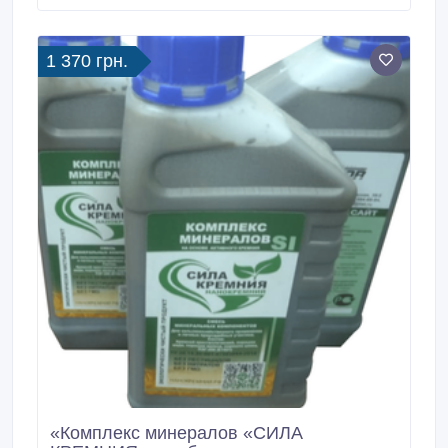
25см до 130см. Наприклад, оптова ціна однієї туї
120см складе 16 злотих (116 грн).
1 370 грн.
«Комплекс минерaлов «СИЛА