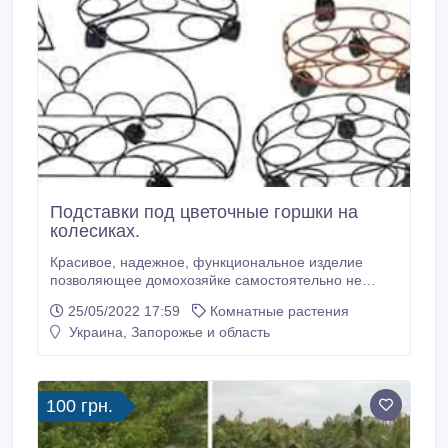
Подставки под цветочные горшки на
колесиках.
Красивое, надежное, функциональное изделие
позволяющее домохозяйке самостоятельно не
напрягаясь перемещать тяжелые горшки с цветами,
25/05/2022 17:59
Комнатные растения
без порчи полового покрытия. Выпускаются разных
Украина, Запорожье и область
размеров и цветов..
100 грн.