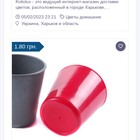
Kvitolux - это ведущий интернет-магазин доставки
цветов, расположенный в городе Харькове,
известный своей захватывающей коллекцией
05/02/2023 23:21
Цветы домашние
свежих, собранных вручную цветов из местных
Украина, Харьков и область
садов. Магазин предлагает широкий ассортимент
потрясающих букетов, композиций и горшечных
растений, которые идеально подходят для любого
случая, от дня рождения и юбилея до свадьбы.
1.80 грн.