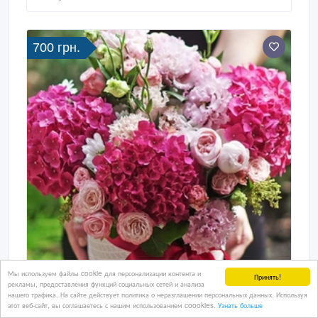
или балкон двусторонний. Внутренние размеры: 36
х 24 х 25 см. Детальное описание товара:
https://rozetka.
700 грн.
Мы используем файлы cookie для персонализации контента и
Принять!
рекламы, предоставления функций социальных сетей и анализа
нашего трафика. На сайте действует политика о неразглашении персональных данных. Используя
этот веб-сайт, вы соглашаетесь с нашим использованием coookies.
Узнать больше
Букеты и композиции с доставкой по