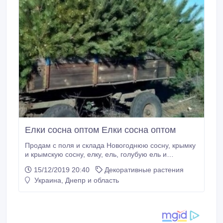
Елки сосна оптом Елки сосна оптом
Продам с поля и склада Новогоднюю сосну, крымку
и крымскую сосну, елку, ель, голубую ель и
вязанные елки (пихта) . Наши новогодние елки и
15/12/2019 20:40
Декоративные растения
сосны выращиваются в спициальных питомниках.
Украина, Днепр и область
Рубка начинается с 1.11.19. Опыт работы более 15
лет на рынке Украины. Мы гарантируем: 1.
Правильную и аккуратную погрузку 2.