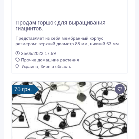
Продам горшок для выращивания
гиацинтов.
Представляет из себя мембранный корпус
размером: верхний диаметр 88 мм, нижний 63 мм,
высотой 90 мм. Объём формы 300 мл.
25/05/2022 17:59
Предназначена для выращивания гиацинтов, а
Прочие домашние растения
также рассады овощных культур в условиях
городской квартиры. Обеспечивает выращивание
Украина, Киев и область
рассады с развитой корневой системой,
позволяющей при высаживании её в открытый грунт
обеспечить интенсивный рост растения.
70 грн.