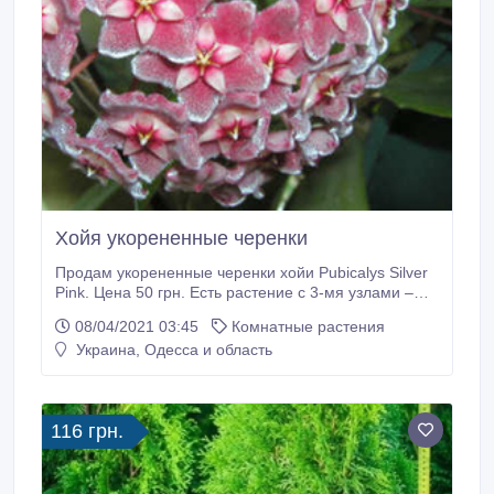
Хойя укорененные черенки
Продам укорененные черенки хойи Pubicalys Silver
Pink. Цена 50 грн. Есть растение с 3-мя узлами –
100 грн. Пересылка в любой город Украины. Каталог
08/04/2021 03:45
Комнатные растения
имеющихся излишков цветов вышлю по запросу..
Украина, Одесса и область
116 грн.