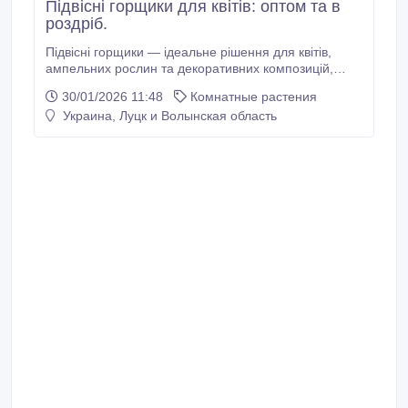
Підвісні горщики для квітів: оптом та в
роздріб.
Підвісні горщики — ідеальне рішення для квітів,
ампельних рослин та декоративних композицій,
особливо, якщо хочете додати більше зелені на
30/01/2026 11:48
Комнатные растения
балконі, терасі чи в домі, не займаючи місце на
Украина, Луцк и Волынская область
підлозі та підвіконнях! У магазині Горшок.Шоп ви
знайдете підвісні пластикові горщики, виготовлені в
Україні: вони не бояться сонця, дощу й перепадів
температур, зберігають форму та колір, легко
миються і служать не один сезон.