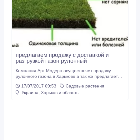
предлагаем продажу с доставкой и
разгрузкой газон рулонный
Компания Арт Модерн осуществляет продажу
рулонного газона в Харькове а так же предлагает
доставку газона в рулонах во все регионы Украины
17/07/2017 09:53
Садовые растения
.Важнейший аспект производства качественного
Украина, Харьков и область
рулонного газона – это профессиональные семена
для газона. использует для производства своего
готового газона только новейшие
специализированные семена газонных трав.