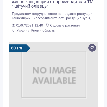
живая канцелярия от производителя ТМ
“Квітучий олівець”
Предлагаем сотрудничество по продаже растущей
канцелярии. В ассортименте есть растущие кубы,
живые карандаши, экокуб лаванда, экокуб голубая
01/07/2021 12:40
Садовые растения
ель, подарочные наборы с фитолампами,
Украина, Киев и область
растущими открытками, мылом ручной работы,
лавандовое саше. На кончике растущего растущего
карандаша на месте ластика находятся семена,
которые можно посадить в землю и вырастить
60 грн.
разнообразные растения: помидор, гранат, мимоза,
маргаритки, васильки, мак, салат, морковь,
подсолнух, мелиссу, и многие другие.