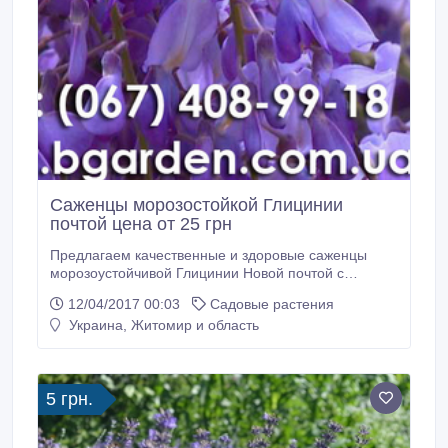
Саженцы морозостойкой Глицинии
почтой цена от 25 грн
Предлагаем качественные и здоровые саженцы
морозоустойчивой Глицинии Новой почтой с
доставкой по Украине. Глициния, или Вистерия,
12/04/2017 00:03
Садовые растения
относится к популярным красиво цветущим лианам.
Украина, Житомир и область
Она быстро растет, успешно зимует и потрясающе
цветет. После акции поднимаем цены в 2 раза.
Спешите купить по прошлогодней цене!
РАЗРЕШЕНА ПОСАДКА РАННЕЙ ВЕСНОЙ, ЛЕТОМ
5 грн.
ПРИ ОБИЛЬНОМ ПОЛИВЕ и осенью до морозов!
Гарантия приживаемости 100%.