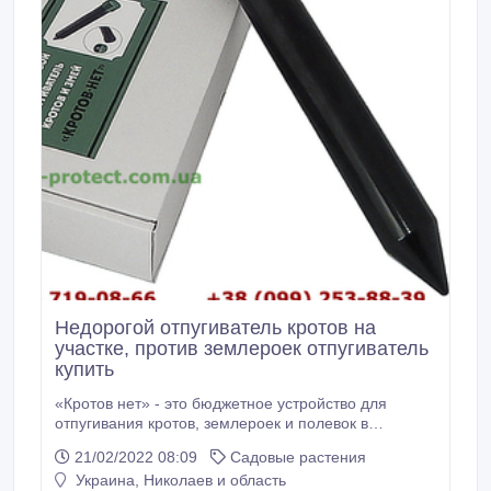
Недорогой отпугиватель кротов на
участке, против землероек отпугиватель
купить
«Кротов нет» - это бюджетное устройство для
отпугивания кротов, землероек и полевок в
герметичном пластиковом корпусе. Отпугиватель с
21/02/2022 08:09
Садовые растения
постоянной периодичностью генерирует
Украина, Николаев и область
механические колебания, которые являются