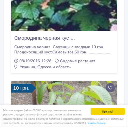
Смородина черная куст...
Смородина черная. Саженцы с ягодами.10 грн.
Плодоносящий куст.Самовывоз.50 грн. ....................
08/10/2016 12:28
Садовые растения
Украина, Одесса и область
10 грн.
Мы используем файлы cookie для персонализации контента и
Принять!
рекламы, предоставления функций социальных сетей и анализа
нашего трафика. На сайте действует политика о неразглашении персональных данных. Используя
этот веб-сайт, вы соглашаетесь с нашим использованием coookies.
Узнать больше