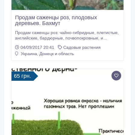
Продам саженцы роз, плодовых
деревьев. Бахмут
Продам саженцы роз: чайно-гибридные, плетистые,
английские, бардюрные, почвопокровные, и
саженцы плодовых деревьев: яблони, вишни,
04/09/2017 20:41
Садовые растения
персики, груши, абрикосы, алыча колоновидная.
Украина, Донецк и область
Декоративные кустарники: спирея, барбарис,
можжевельник казацкий, ива пурпурная На-на,
самшит. Декоративная трава- овсяница сизая.
65 грн.