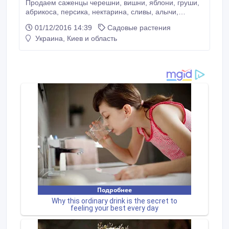
Продаем саженцы черешни, вишни, яблони, груши,
абрикоса, персика, нектарина, сливы, алычи,
фундука, грецкого ореха, каштана, сакуры. В
01/12/2016 14:39
Садовые растения
ассортименте около 70 сортов! Сами выращиваем.
Украина, Киев и область
Саженцы одно- и двухлетние, высота от 1, 5 м с
прекрасно развитой корневой системой. Вам
остается только правильно посадить! Полный
каталог наших сортов высылаем по запросу Вам на
электронную почту.