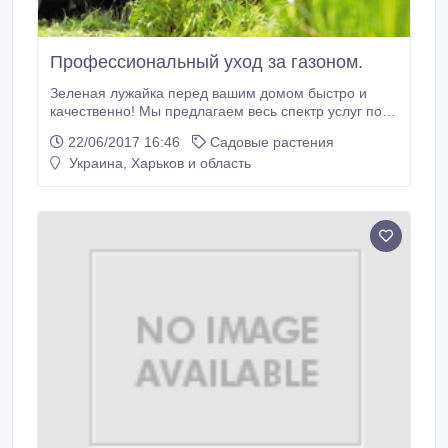
Профессиональный уход за газоном.
Зеленая лужайка перед вашим домом быстро и
качественно! Мы предлагаем весь спектр услуг по
уходу за газоном и садом (ремонт газона , подсев,
22/06/2017 16:46
Садовые растения
мульчирование, покос, удаление сорняков,
Украина, Харьков и область
внесение удобрений, аэрация, Скарификация)
.Садовый полив..