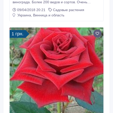
винограда. Более 200 видов и сортов. Очень
ранние, ранние, средне-ранние, столовые, винные,
09/04/2018 20:21
Садовые растения
бессемянные, мускатные. Саженцы с собственной
Украина, Винница и область
корневой системой. У нас вы можете приобрести
саженцы и черенки лучших сортов винограда для
всех Украины. Розничный заказ - от 1 штуки.
1 грн.