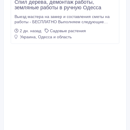
Спил дерева, демонтаж работы,
земляные работы в ручную Одесса
Выезд мастера на замер и составления сметы на
работы - БЕСПЛАТНО Выполняем следующие
работы: Демонтажные работы - Демонтаж ветхий
2 дн. назад
Садовые растения
строений - демонтаж перестенков - демонтаж
Украина, Одесса и область
бетона - демонтаж стяжки , штукатурки и т.д . Вывоз
мусора Земельные работы - копка и монтаж
сливных ям под ключ - копка.