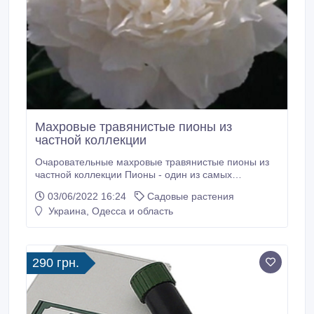
Махровые травянистые пионы из
частной коллекции
Очаровательные махровые травянистые пионы из
частной коллекции Пионы - один из самых
красивейших и распространенных многолетников
03/06/2022 16:24
Садовые растения
для Вашего сада. Заказ на осень 2022 года, заказы
Украина, Одесса и область
принимаются до 05 августа. Отличный и здоровый
посадочный материал, обработанный против
болезней и вредителей. Инструкция по посадке
прилагается.
290 грн.