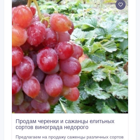
счетчика), - заправочным пистолетом с отсекателем
и поворотным соединением, - напорным(4 метра) и
всасывающим шлангом, - краном для слива,
наливной горловиной.
Продам черенки и сажанцы елитьных
сортов винограда недорого
Предлагаем на продажу саженцы различных сортов