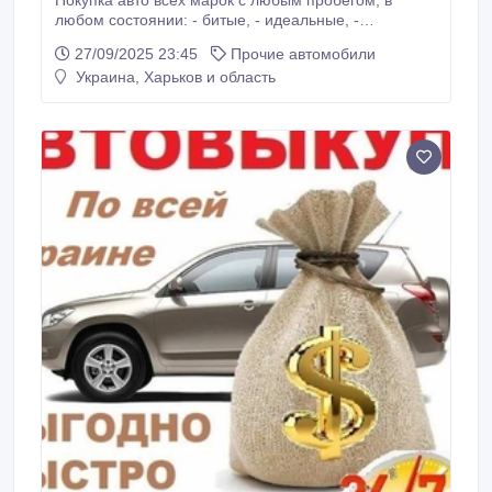
Покупка авто всех марок с любым пробегом, в
любом состоянии: - битые, - идеальные, -
кредитные, - после такси. - требующие любых
27/09/2025 23:45
Прочие автомобили
вложений. Бесплатное оформление и эвакуатор,
Украина, Харьков и область
индивидуальный подход. Работаем без перерывов
и выходных. Выезд специалиста в кратчайшие
сроки. Харьков и другие области Украины.