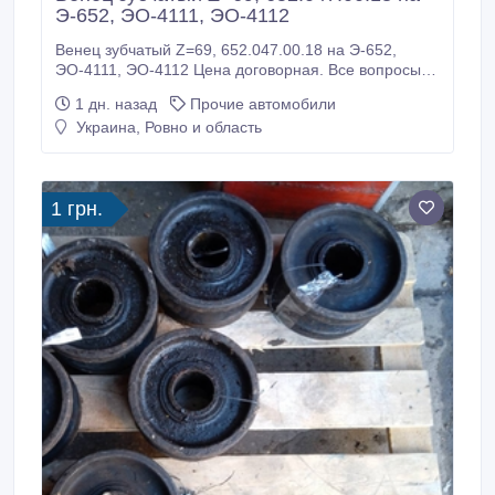
Э-652, ЭО-4111, ЭО-4112
Венец зубчатый Z=69, 652.047.00.18 на Э-652,
ЭО-4111, ЭО-4112 Цена договорная. Все вопросы
по телефону. Большой выбор запчастей на эту
1 дн. назад
Прочие автомобили
технику..
Украина, Ровно и область
1 грн.