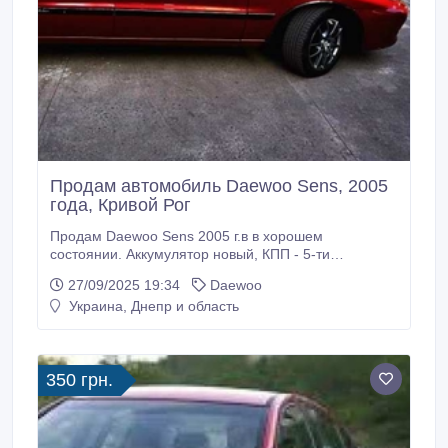
Продам автомобиль Daewoo Sens, 2005
года, Кривой Рог
Продам Daewoo Sens 2005 г.в в хорошем
состоянии. Аккумулятор новый, КПП - 5-ти
ступенчатая, стойки новые. Масло менялось 50 км.,
27/09/2025 19:34
Daewoo
назад. Машина - сел и поехал. В такси не была, за
Украина, Днепр и область
машиной ухаживали. Резина Nokian летняя, новая -
r 15, в комплект отдаю зимнюю - также в отличном
состоянии. Безопасность: центральный замок,
сигнализация.
350 грн.