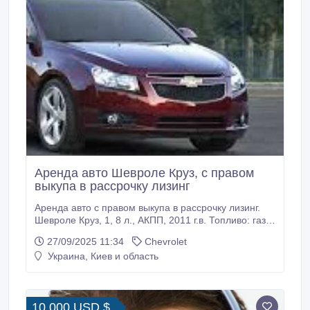
Аренда авто Шевроле Круз, с правом
выкупа в рассрочку лизинг
Аренда авто с правом выкупа в рассрочку лизинг.
Шевроле Круз, 1, 8 л., АКПП, 2011 г.в. Топливо: газ/
бензин. Салон кожанный, навигация, парктроники,
27/09/2025 11:34
Chevrolet
климат-контроль, сигнализация. Условия: - при
Украина, Киев и область
заключении договора оплата сразу 1200 $, - оплата
один раз в неделю, - 500 грн/сутки на 36 месяцев, -
570 грн/сутки на 30 месяцев, - 660 грн/сутки на 24
месяца.
10 000 USD $