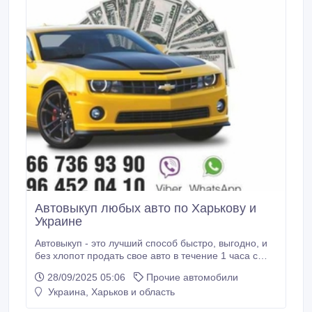
Автовыкуп любых авто по Харькову и
Украине
Автовыкуп - это лучший способ быстро, выгодно, и
без хлопот продать свое авто в течение 1 часа с
момента Вашего звонка нам. Наша фирма выкупает
28/09/2025 05:06
Прочие автомобили
всё что называется авто и мото, в любом виде и
Украина, Харьков и область
техническом состоянии. Нерастаможенные,
растоможенные, новые, после ДТП, битые и не