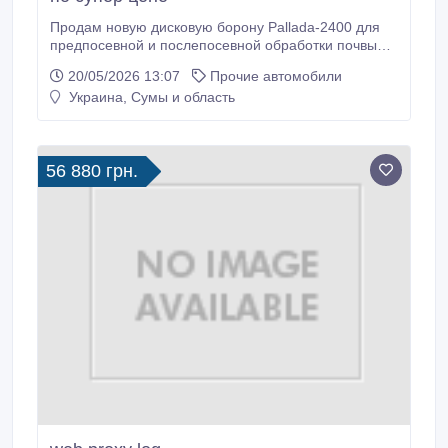
Продам новую дисковую борону Pallada-2400 для
предпосевной и послепосевной обработки почвы
для разных типов культур. Каждый диск бороны
20/05/2026 13:07
Прочие автомобили
установлен на индивидуальной стойке, имеет
Украина, Сумы и область
наклон относительно вертикальной оси. Может
работать даже на почве с большим количеством
растительных остатков. Ширина захвата 2.
56 880 грн.