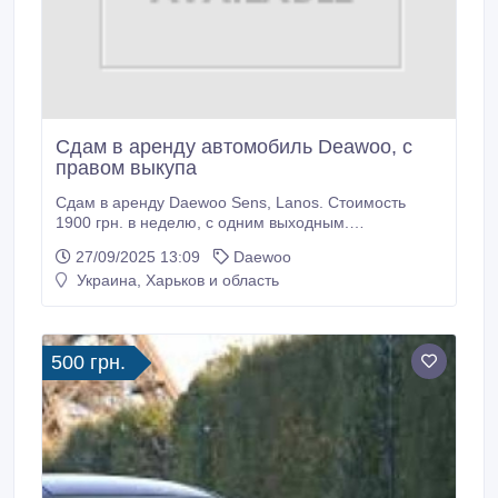
Сдам в аренду автомобиль Deawoo, с
правом выкупа
Сдам в аренду Daewoo Sens, Lanos. Стоимость
1900 грн. в неделю, с одним выходным.
Обслуживание 100% наше, на нашем СТО.
27/09/2025 13:09
Daewoo
Харьковская прописка, без судимости, возраст от
Украина, Харьков и область
27, стаж вождения от 5лет, опыт работы в такси.
Залоговые 1900 грн. Тел.: (050) 684-25-64, (093)
067-87-16..
500 грн.