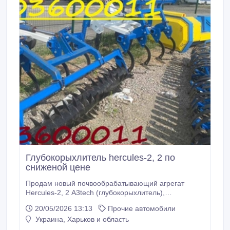
Глубокорыхлитель hercules-2, 2 по
сниженой цене
Продам новый почвообрабатывающий агрегат
Hercules-2, 2 A3tech (глубокорыхлитель),
предназначена для обработки (рыхление,
20/05/2026 13:13
Прочие автомобили
разрыхления) почв разного механического состава
Украина, Харьков и область
на глубину до 6. Кроме того, справляется с
задачами рыхления, частичное перемешивание