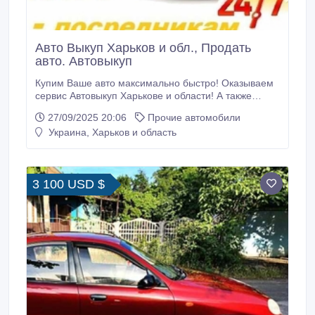
Авто Выкуп Харьков и обл., Продать
авто. Автовыкуп
Купим Ваше авто максимально быстро! Оказываем
сервис Автовыкуп Харькове и области! А также
выкуп авто Полтава, Киев, Краматорск, Славянск,
27/09/2025 20:06
Прочие автомобили
Запорожье, Днепр и областях. Продать авто без
Украина, Харьков и область
хлопот в течение дня, это реально! Вам не нужно
делать предпродажную подготовку, вкладывать
финансы. Размещать платную рекламу т.
3 100 USD $