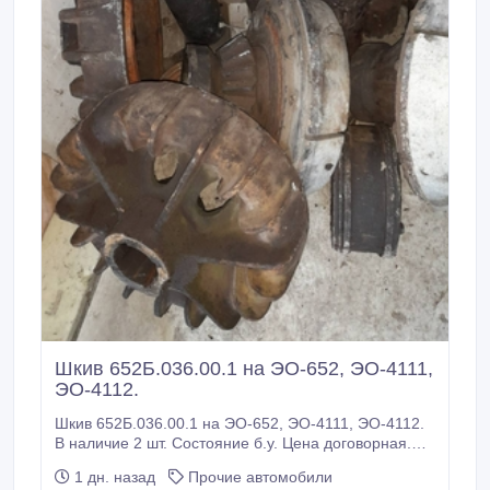
Шкив 652Б.036.00.1 на ЭО-652, ЭО-4111,
ЭО-4112.
Шкив 652Б.036.00.1 на ЭО-652, ЭО-4111, ЭО-4112.
В наличие 2 шт. Состояние б.у. Цена договорная.
Все вопросы по телефону. Большой выбор новых
1 дн. назад
Прочие автомобили
запчастей на экскаваторы и драглайны: Э-302,