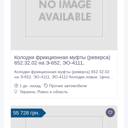
Колодки фрикционная муфты (реверса)
652.32.02 на Э-652, ЭО-4111,
Колодки фрикционная муфты (реверса) 652.32.02
на Э-652, ЭО-4111, ЭО-4112 Колодки новые. Цена
договорная. Все вопросы по телефону. Большой
1 дн. назад
Прочие автомобили
выбор запчастей на эту технику..
Украина, Ровно и область
55 728 грн.