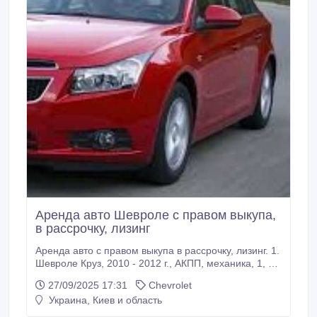
Аренда авто Шевроле с правом выкупа,
в рассрочку, лизинг
Аренда авто с правом выкупа в рассрочку, лизинг. 1.
Шевроле Круз, 2010 - 2012 г., АКПП, механика, 1, 8
л, газ-бензин, парктроники, климат-контроль,
27/09/2025 17:31
Chevrolet
сигнализация. Условия: - при заключении договора,
Украина, Киев и область
оплата сразу 1000 $, - оплата один раз в неделю, -
500 грн/сутки на 36 месяцев, - 550 грн/сутки на 30