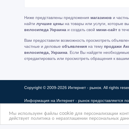
Ниже представлены предложения
магазинов
и частн
найти
лучшие цены
на товары или услуги, которые в
велосипеда Украина
и создать свой
мини-сайт
в теч
Вам предоставили возможность просмотреть объявле
частные и деловые
объявления
на тему
продажи Ак
велосипеда, Украина
. Если Вы найдете необходимые
отредактировать или просмотреть обращения к вашим
Copyright © 2009-2026 Интернет - рынок. All rights rese
Информация на Интернет - рынок предоставляется по
ответственность за ее содержимое. Сайта Интернет -
Мы используем файлы cookie для персонализации конте
Мы не продаем и не предоставляем во временное по
действует политика о неразглашении персональных данн
разглашать частную информацию в соответствии с тре
защиты прав собственности и безопасности пользоват