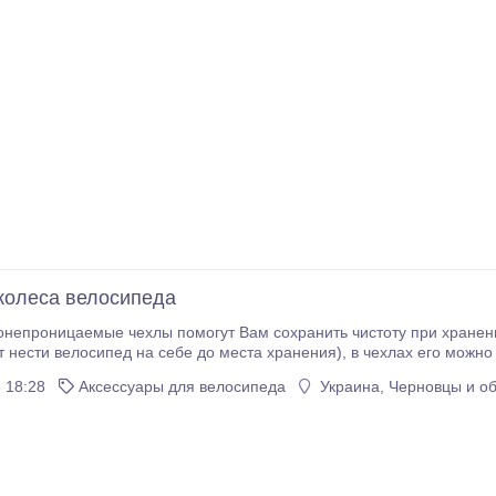
колеса велосипеда
непроницаемые чехлы помогут Вам сохранить чистоту при хранении 
пед на себе до места хранения), в чехлах его можно отлично покатить по любой поверхности. Просто
ы перед входом в помещение и грязные колеса больше не будут п
 18:28
Аксессуары для велосипеда
Украина, Черновцы и об