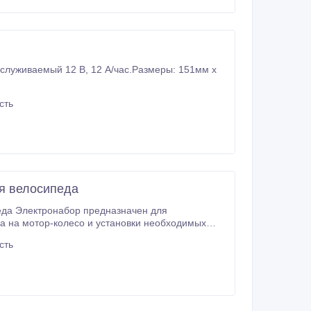
бслуживаемый 12 В, 12 А/час.Размеры: 151мм х
сть
я велосипеда
еда Электронабор предназначен для
а на мотор-колесо и установки необходимых
заспицованный в колесо усиленным ободом 26
сть
чка тормоза с датчиками отключения мотор-