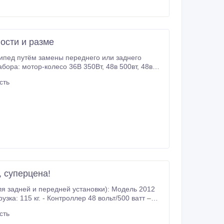
ости и разме
ипед путём замены переднего или заднего
р-колесо 36В 350Вт, 48в 500вт, 48в
ормозом в комплекте), контроллер ,
сть
ксплуатации на русском языке гарантийный
, суперцена!
сть