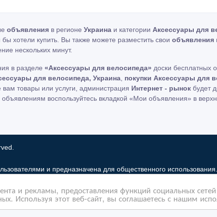
ые
объявления
в регионе
Украина
и категории
Аксессуары для в
ы бы хотели купить. Вы также можете разместить свои
объявления
ение нескольких минут.
ния в разделе
«Аксессуары для велосипеда»
доски бесплатных о
сессуары для велосипеда, Украина
,
покупки Аксессуары для в
 вам товары или услуги, администрация
Интернет - рынок
будет д
 объявлениям воспользуйтесь вкладкой «Мои объявления» в верх
rved.
льзователями и предназначена для общественного использования
 рынок только хранит и распространяет информацию пользователей 
нта и рекламы, предоставления функций социальных сетей 
льзование частную информацию зарегистрированных пользователе
ых. Используя этот веб-сайт, вы соглашаетесь с нашим исп
бованиями закона в том случае, если объявление или любая друг
елей. Мы также не отвечаем за правила конфиденциальности сайто