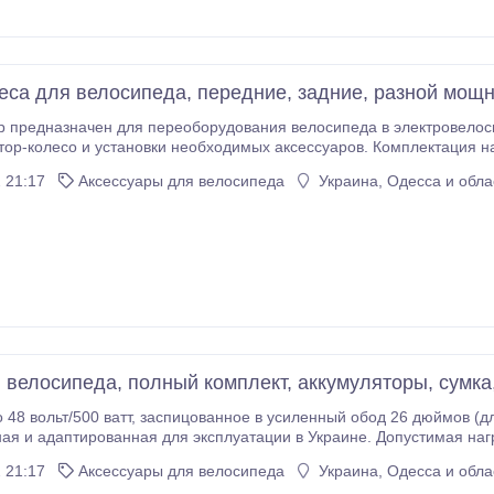
еса для велосипеда, передние, задние, разной мощн
 предназначен для переоборудования велосипеда в электровелос
р-колесо и установки необходимых аксессуаров. Комплектация набора: мото
двигатель заспицованный в усиленный обод 20", 24", 26", 28" с дисковым т
 21:17
Аксессуары для велосипеда
Украина, Одесса и обла
орости и рекуперации ручка газа, велокомпъютер с указателем уровня заряда аккумуляторов,
го расстояния), спидометром, ручки тормозов с датчиками отключения мотор-колеса при
из качественной прорезиненной ткани инструкция по установке и э
 велосипеда, полный комплект, аккумуляторы, сумка
силенный обод 26 дюймов (для задней и передней установки): Модель 2012
ель с улучшенными характеристиками, сниженным энергопотреблением, функцией управления
 21:17
Аксессуары для велосипеда
Украина, Одесса и обла
 скорости (круиз-контроль) и функцией ассистирования педалями.