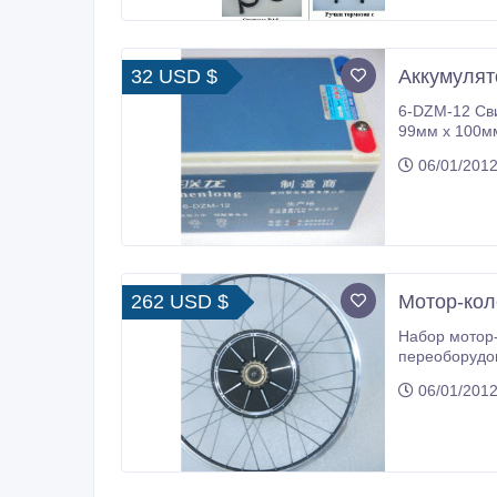
32 USD $
Аккумулят
6-DZM-12 Сви
99мм х 100мм,
06/01/2012
262 USD $
Мотор-кол
Набор мотор-
переоборудов
аксессуаров.
06/01/2012
дюймов, одна
колеса, датч