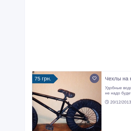
75 грн.
Чехлы на 
Удобные водо
не надо будет нести велоси
оденьте чехл
20/12/2013