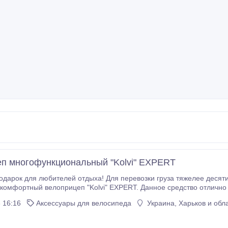
п многофункциональный "Kolvi" EXPERT
дарок для любителей отдыха! Для перевозки груза тяжелее десят
омфортный велоприцеп "Kolvi" EXPERT. Данное средство отлично подходит
велопоход. Техническая характеристика велоприцепа.
 16:16
Аксессуары для велосипеда
Украина, Харьков и обл