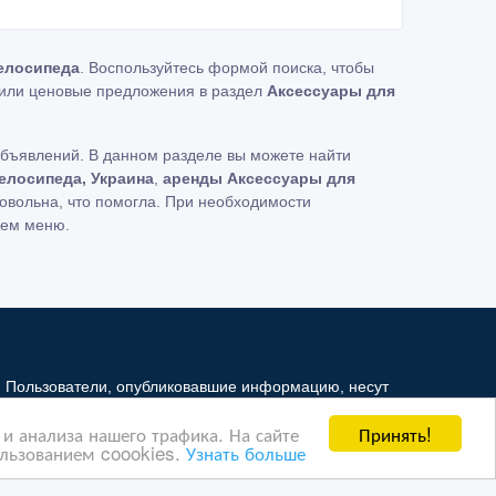
елосипеда
. Воспользуйтесь формой поиска, чтобы
или ценовые предложения в раздел
Аксессуары для
бъявлений. В данном разделе вы можете найти
елосипеда, Украина
,
аренды Аксессуары для
овольна, что помогла. При необходимости
нем меню.
. Пользователи, опубликовавшие информацию, несут
и не несет ответственность за ее содержимое.
Принять!
и анализа нашего трафика. На сайте
й Интернет - рынок третьим лицам. Но мы можем
ользованием coookies.
Узнать больше
ая информация ущемляет права другого лица, в целях
в, на которые ссылается Интернет - рынок. На