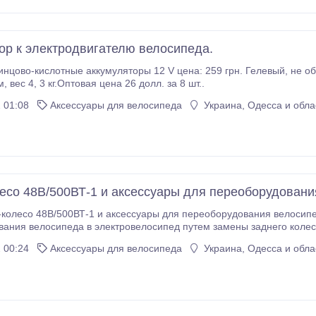
ор к электродвигателю велосипеда.
нцово-кислотные аккумуляторы 12 V цена: 259 грн. Гелевый, не о
 вес 4, 3 кг.Оптовая цена 26 долл. за 8 шт..
 01:08
Аксессуары для велосипеда
Украина, Одесса и обла
есо 48В/500ВТ-1 и аксессуары для переоборудовани
колесо 48В/500ВТ-1 и аксессуары для переоборудования велосип
ания велосипеда в электровелосипед путем замены заднего колес
Комплектация набора:мотор-колесо 48В 500ВТ (электродвигатель 
 00:24
Аксессуары для велосипеда
Украина, Одесса и обла
 звездочка), контроллер 500ВТ 48В, ручка газа (акселлератор), ру
ик системы ассистирования педалями, зарядное устройство.